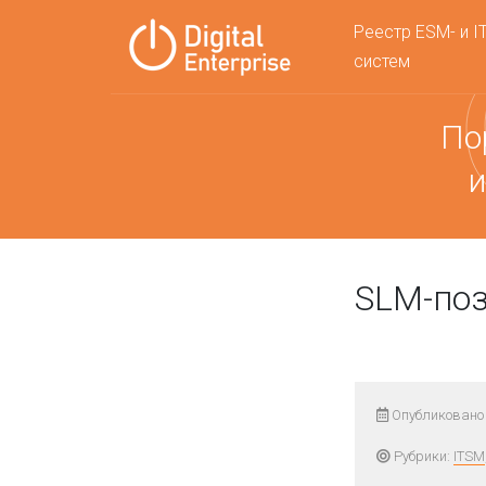
Реестр ESM- и I
систем
По
и
SLM-по
Опубликовано 
Рубрики:
ITSM