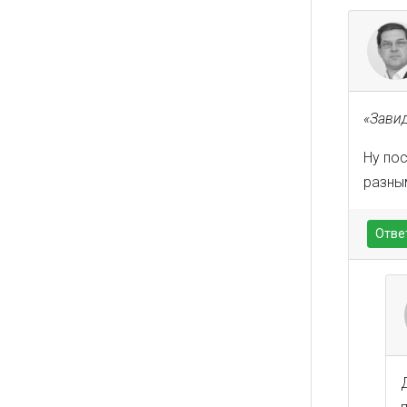
«Зави
Ну по
разны
Отве