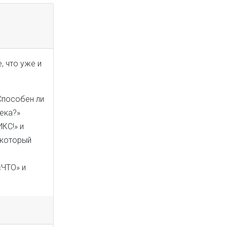
, что уже и
Способен ли
ека?»
КС!» и
 который
«ЧТО» и