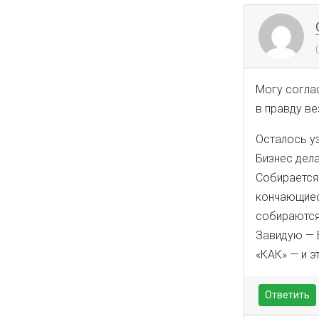
Могу соглас
в правду вез
Осталось уз
Бизнес дела
Собирается
кончающиес
собираются
Завидую — В
«КАК» — и э
Ответить