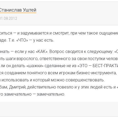
Станислав Уштей
01.08.2012
иться — и задумывается и смотрит, при чем такое ощущение
де. Т.е. «ЧТО» — у нас есть.
нать — если у нас «КАК». Вопрос сводится к следующему: «
ть шаги взрослого, ответственного за свои поступки челов
 ли он делать «шажки» сделанные не из «ЭТО — БЕСТ-ПРАКТИ
я созданием понятного всем игрокам бизнес-инструмента,
 использовать и который можно совершенствовать.
ам, Дмитрий, действительно повезло и у этих людей есть и 
то замечательно — замечательно.