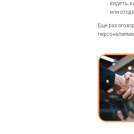
видеть, к
или отодв
Ещё раз огово
персоналиями,