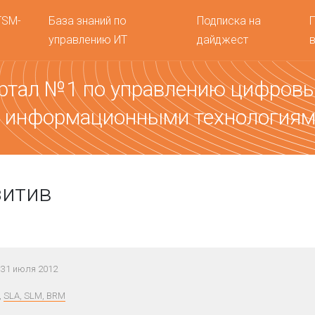
TSM-
База знаний по
Подписка на
управлению ИТ
дайджест
ртал №1 по управлению цифров
 информационными технология
зитив
31 июля 2012
,
SLA, SLM, BRM