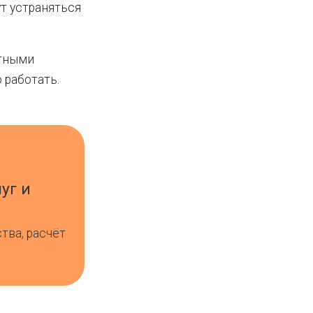
т устраняться
етными
 работать.
уг и
ства, расчёт