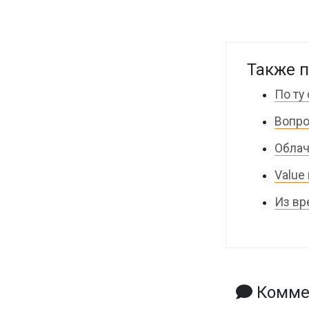
Также п
По ту
Вопро
Облач
Value
Из вр
Коммен