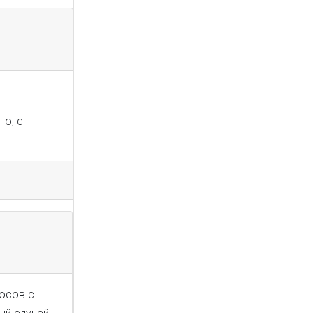
го, с
росов с