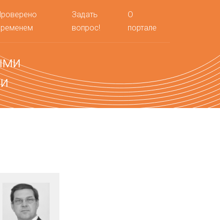
Проверено
Задать
О
временем
вопрос!
портале
ыми
ми