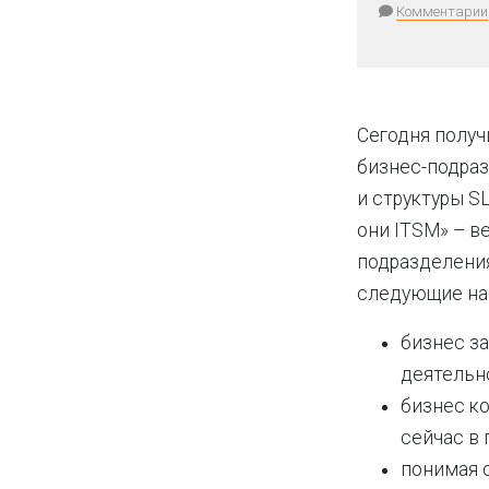
Комментарии
Сегодня получ
бизнес-подраз
и структуры S
они ITSM» – в
подразделения
следующие на
бизнес з
деятельно
бизнес ко
сейчас в 
понимая о