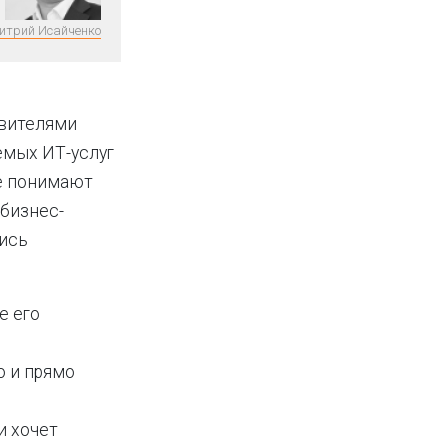
итрий Исайченко
авителями
емых ИТ-услуг
не понимают
 бизнес-
лись
е его
о и прямо
и хочет