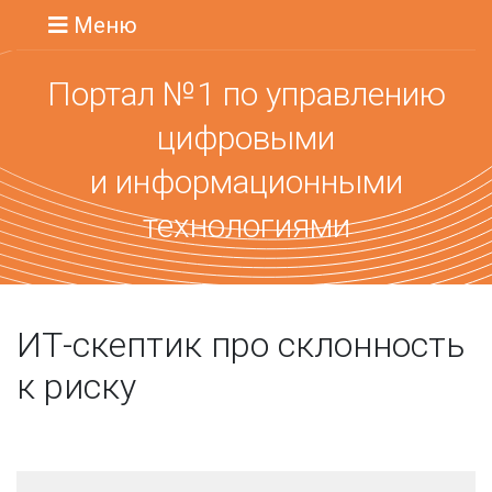
Меню
Портал №1 по управлению
цифровыми
и информационными
технологиями
ИТ-скептик про склонность
к риску