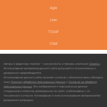
Agile
Lean
TOGAF
ITAM
Авторы и редакторы портала — консультанты и тренеры компании
Cleverics
.
Использование материалов данного сайта допускается исключительно с
разрешения правообладателя.
Использование данного сайта означает согласие с обязательством соблюдать
нашу
Политику обработки персональных данных
и
Согласие на обработку
персональных данных
. Все изображения и персональные данные
сотрудников и клиентов, размещенные на сайте, опубликованы с их
письменного согласия. Копирование и иное использование материалов без
разрешения запрещено.