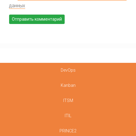
данных
DevOps
Kanban
ITSM
ITIL
PRINCE2