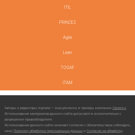
ITIL
PRINCE2
Agile
Lean
TOGAF
ITAM
Авторы и редакторы портала — консультанты и тренеры компании
Cleverics
.
Использование материалов данного сайта допускается исключительно с
разрешения правообладателя.
Использование данного сайта означает согласие с обязательством соблюдать
нашу
Политику обработки персональных данных
и
Согласие на обработку