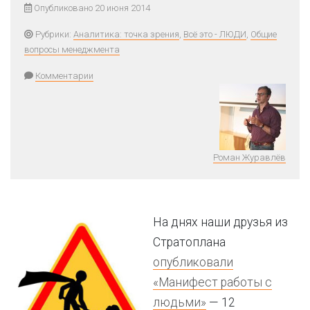
Опубликовано 20 июня 2014
Рубрики:
Аналитика: точка зрения
,
Всё это - ЛЮДИ
,
Общие
вопросы менеджмента
Комментарии
Роман Журавлёв
На днях наши друзья из
Стратоплана
опубликовали
«Манифест работы с
людьми»
— 12