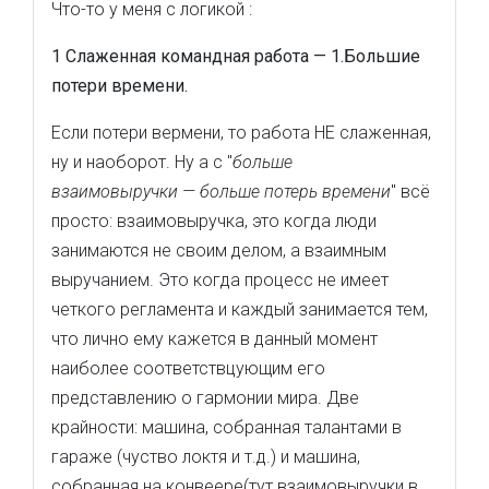
Что-то у меня с логикой :
1 Слаженная командная работа — 1.Большие
потери времени.
Если потери вермени, то работа НЕ слаженная,
ну и наоборот. Ну а с "
больше
взаимовыручки — больше потерь времени
" всё
просто: взаимовыручка, это когда люди
занимаются не своим делом, а взаимным
выручанием. Это когда процесс не имеет
четкого регламента и каждый занимается тем,
что лично ему кажется в данный момент
наиболее соответствцующим его
представлению о гармонии мира. Две
крайности: машина, собранная талантами в
гараже (чуство локтя и т.д.) и машина,
собранная на конвеере(тут взаимовыручки в