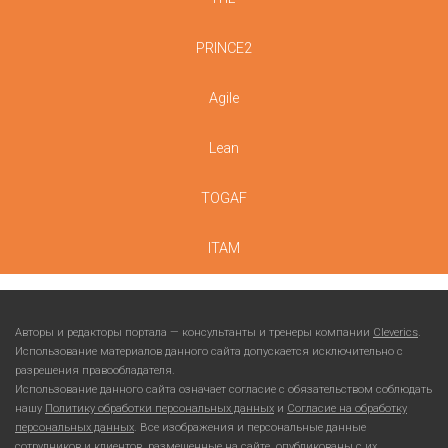
PRINCE2
Agile
Lean
TOGAF
ITAM
Авторы и редакторы портала — консультанты и тренеры компании
Cleverics
.
Использование материалов данного сайта допускается исключительно с
разрешения правообладателя.
Использование данного сайта означает согласие с обязательством соблюдать
нашу
Политику обработки персональных данных
и
Согласие на обработку
персональных данных
. Все изображения и персональные данные
сотрудников и клиентов, размещенные на сайте, опубликованы с их