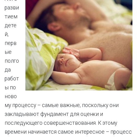
разви
тием
дете
й,
перв
ые
полго
да
работ
ы по
ново
му процессу – самые важные, поскольку они
закладывают фундамент для оценки и
последующего совершенствования. К этому
времени начинается самое интересное – процесс