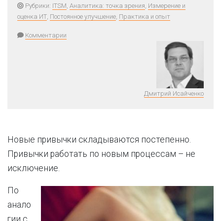
Рубрики:
ITSM
,
Аналитика: точка зрения
,
Измерение и
оценка ИТ
,
Постоянное улучшение
,
Практика и опыт
Комментарии
Дмитрий Исайченко
Новые привычки складываются постепенно.
Привычки работать по новым процессам – не
исключение.
По
анало
гии с