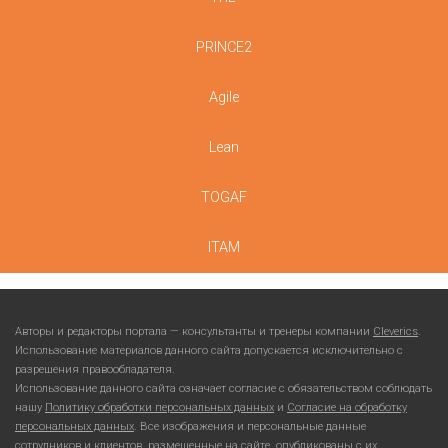
PRINCE2
Agile
Lean
TOGAF
ITAM
Авторы и редакторы портала — консультанты и тренеры компании
Cleverics
.
Использование материалов данного сайта допускается исключительно с
разрешения правообладателя.
Использование данного сайта означает согласие с обязательством соблюдать
нашу
Политику обработки персональных данных
и
Согласие на обработку
персональных данных
. Все изображения и персональные данные
сотрудников и клиентов, размещенные на сайте, опубликованы с их