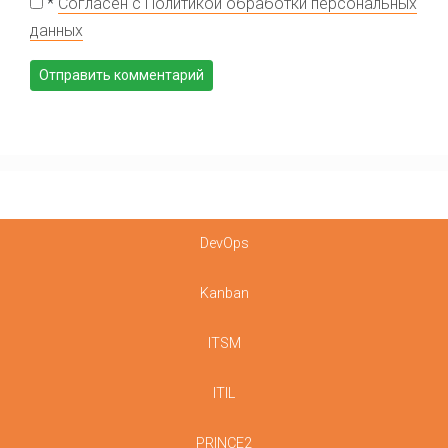
*
Согласен с Политикой обработки персональных
данных
DevOps
Kanban
ITSM
ITIL
PRINCE2