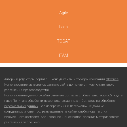
Agile
Lean
TOGAF
ITAM
Авторы и редакторы портала — консультанты и тренеры компании
Cleverics
.
Использование материалов данного сайта допускается исключительно с
разрешения правообладателя.
Использование данного сайта означает согласие с обязательством соблюдать
нашу
Политику обработки персональных данных
и
Согласие на обработку
персональных данных
. Все изображения и персональные данные
сотрудников и клиентов, размещенные на сайте, опубликованы с их
письменного согласия. Копирование и иное использование материалов без
разрешения запрещено.