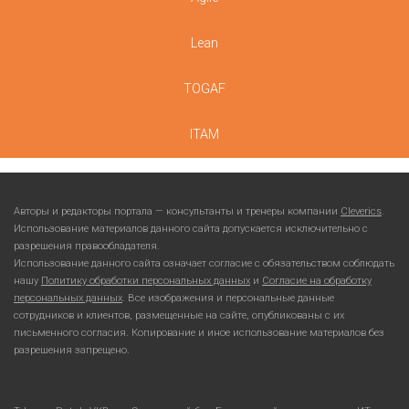
Lean
TOGAF
ITAM
Авторы и редакторы портала — консультанты и тренеры компании
Cleverics
.
Использование материалов данного сайта допускается исключительно с
разрешения правообладателя.
Использование данного сайта означает согласие с обязательством соблюдать
нашу
Политику обработки персональных данных
и
Согласие на обработку
персональных данных
. Все изображения и персональные данные
сотрудников и клиентов, размещенные на сайте, опубликованы с их
письменного согласия. Копирование и иное использование материалов без
разрешения запрещено.