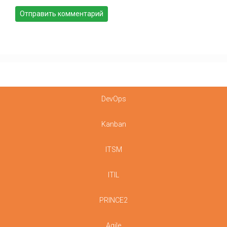
DevOps
Kanban
ITSM
ITIL
PRINCE2
Agile