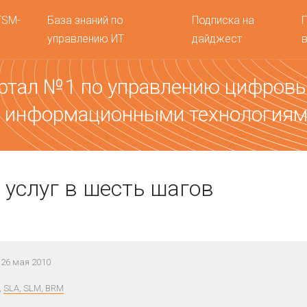
TSM-
База знаний по
Подписка на
управлению ИТ
дайджест
ртал №1 по управлению цифров
 информационными технология
 услуг в шесть шагов
26 мая 2010
,
SLA, SLM, BRM