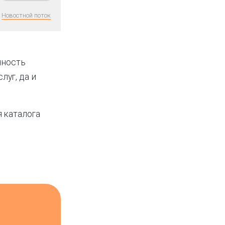
Новостной поток
нность
луг, да и
я каталога