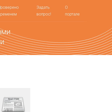
Проверено
Задать
О
временем
вопрос!
портале
ыми
ми