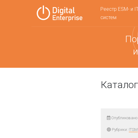
Реестр ESM- и I
систем
По
и
Каталог
Опубликовано 
Рубрики:
ITSM