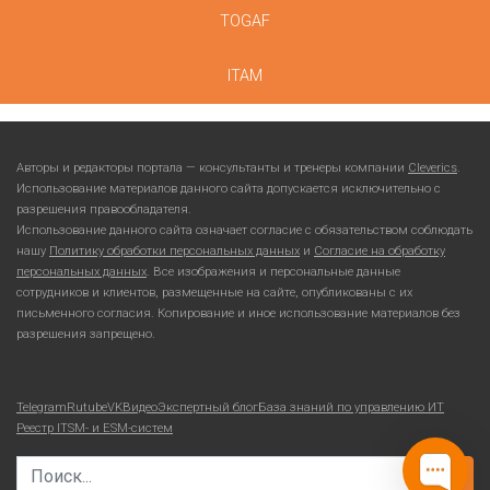
TOGAF
ITAM
Авторы и редакторы портала — консультанты и тренеры компании
Cleverics
.
Использование материалов данного сайта допускается исключительно с
разрешения правообладателя.
Использование данного сайта означает согласие с обязательством соблюдать
нашу
Политику обработки персональных данных
и
Согласие на обработку
персональных данных
. Все изображения и персональные данные
сотрудников и клиентов, размещенные на сайте, опубликованы с их
письменного согласия. Копирование и иное использование материалов без
разрешения запрещено.
Telegram
Rutube
VKВидео
Экспертный блог
База знаний по управлению ИТ
Реестр ITSM- и ESM-систем
Search for