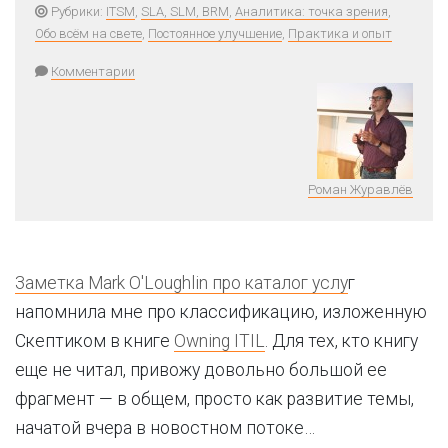
Рубрики:
ITSM
,
SLA, SLM, BRM
,
Аналитика: точка зрения
,
Обо всём на свете
,
Постоянное улучшение
,
Практика и опыт
Комментарии
Роман Журавлёв
Заметка Mark O'Loughlin про каталог услу
г
напомнила мне про классификацию, изложенную
Скептиком в книге
Owning ITIL
. Для тех, кто книгу
еще не читал, привожу довольно большой ее
фрагмент — в общем, просто как развитие темы,
начатой вчера в новостном потоке…