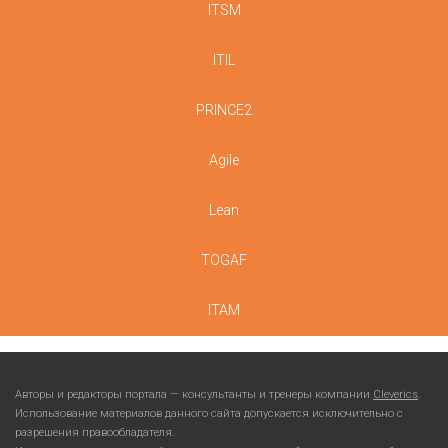
ITSM
ITIL
PRINCE2
Agile
Lean
TOGAF
ITAM
Авторы и редакторы портала — консультанты и тренеры компании
Cleverics
.
Использование материалов данного сайта допускается исключительно с
разрешения правообладателя.