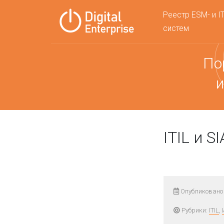
Реестр ESM- и I
систем
По
и
ITIL и 
Опубликовано 
Рубрики:
ITIL
,