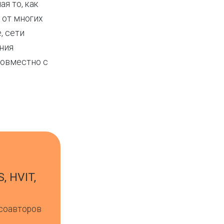
я то, как
 от многих
, сети
ния
совместно c
S, HVIT,
 соавторов