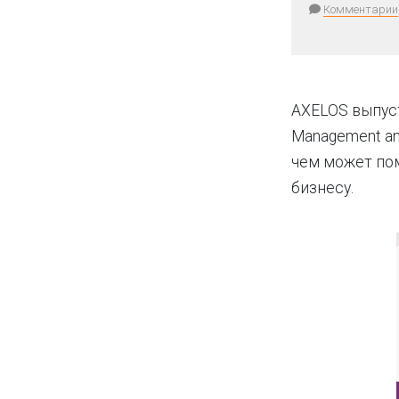
Комментарии
AXELOS выпусти
Management and
чем может пом
бизнесу.