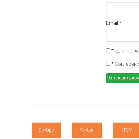
Email
*
*
Даю согла
*
Согласен 
DevOps
Kanban
ITSM