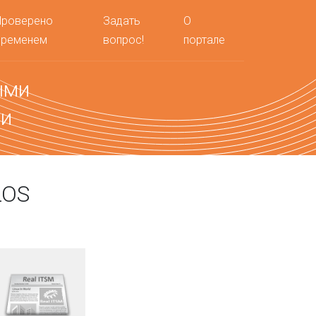
Проверено
Задать
О
временем
вопрос!
портале
ыми
ми
LOS