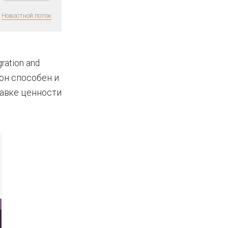
Новостной поток
ration and
 он способен и
тавке ценности