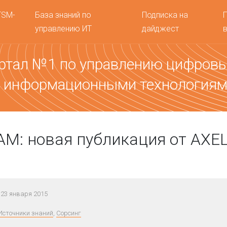
TSM-
База знаний по
Подписка на
управлению ИТ
дайджест
ртал №1 по управлению цифров
 информационными технология
SIAM: новая публикация от AXE
23 января 2015
Источники знаний
,
Сорсинг