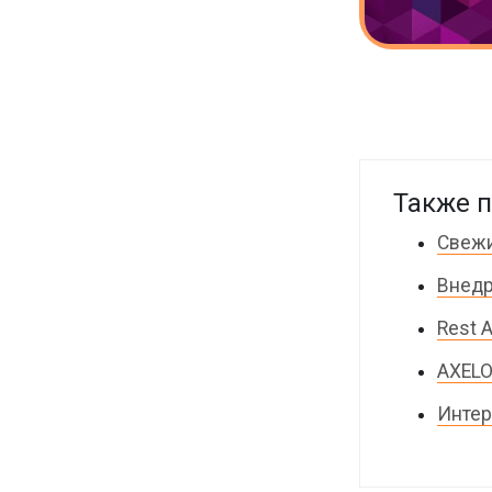
Также п
Свежи
Внедр
Rest 
AXELO
Интерв