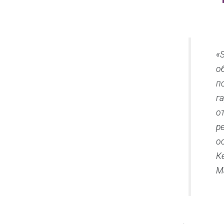
«
о
п
г
о
р
о
К
Ma