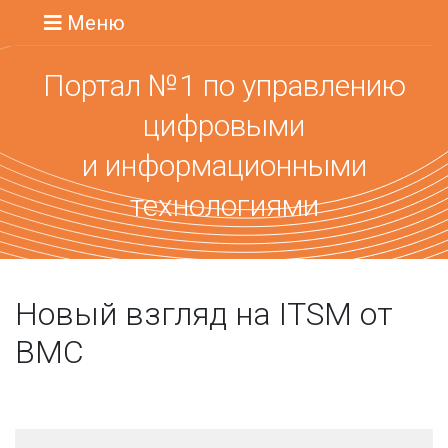
Меню
Портал №1 по управлению
цифровыми
и информационными
технологиями
Новый взгляд на ITSM от
BMC