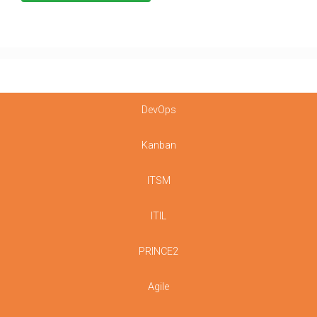
DevOps
Kanban
ITSM
ITIL
PRINCE2
Agile