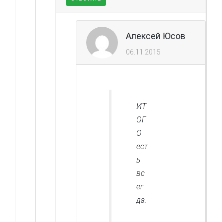
Алексей Юсов
06.11.2015
ИТ
ОГ
О
ест
ь
вс
ег
да.