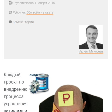
Опубликовано 1 ноября 2015
Рубрики:
Обо всём на свете
Комментарии
Артём Мукосеев
Каждый
проект по
внедрению
процесса
управления
активами и