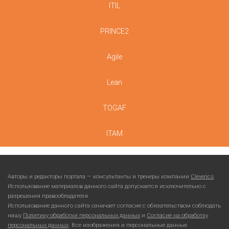
ITIL
PRINCE2
Agile
Lean
TOGAF
ITAM
Авторы и редакторы портала — консультанты и тренеры компании
Cleverics
.
Использование материалов данного сайта допускается исключительно с
разрешения правообладателя.
Использование данного сайта означает согласие с обязательством соблюдать
нашу
Политику обработки персональных данных
и
Согласие на обработку
персональных данных
. Все изображения и персональные данные