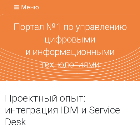
Меню
Портал №1 по управлению
цифровыми
и информационными
технологиями
Проектный опыт:
интеграция IDM и Service
Desk