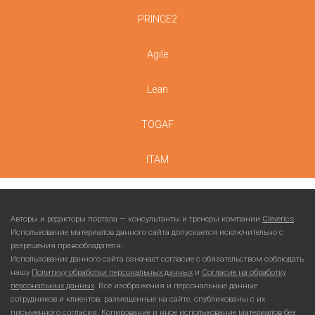
PRINCE2
Agile
Lean
TOGAF
ITAM
Авторы и редакторы портала — консультанты и тренеры компании
Cleverics
.
Использование материалов данного сайта допускается исключительно с
разрешения правообладателя.
Использование данного сайта означает согласие с обязательством соблюдать
нашу
Политику обработки персональных данных
и
Согласие на обработку
персональных данных
. Все изображения и персональные данные
сотрудников и клиентов, размещенные на сайте, опубликованы с их
письменного согласия. Копирование и иное использование материалов без