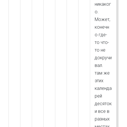
никаког
о.
Может,
конечн
о где-
то что-
то не
докручи
вал.
там же
этих
календа
рей
десяток
и все в
разных
местах.