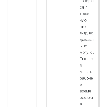
говорит
ся, я
тоже
чую,
что
литр, но
доказат
ь не
могу. 🙂
Пыталс
я
менять
рабоче
е
время,
эффект
а