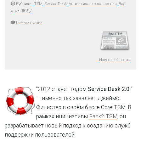
Рубрики:
ITSM
,
Service Desk
,
Аналитика: точка зрения
,
Всё
это - ЛЮДИ
Комментарии
Новостной поток
"2012 станет годом
Service Desk 2.0
!"
— именно так заявляет Джеймс
Финистер в своём блоге CoreITSM. В
рамках инициативы
Back2ITSM
, он
разрабатывает новый подход к созданию служб
поддержки пользователей.