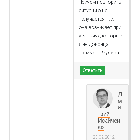
Причём повторить
ситуацию не
получается, т.е.
она возникает при
условиях, которые
я не доконца
понимаю. Чудеса.
Ответить
Д
м
и
трий
Исайчен
ко
20.02.2012