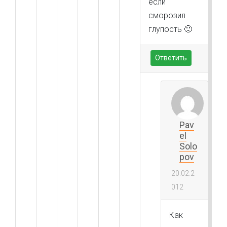
если
сморозил
глупость 🙂
Ответить
Pav
el
Solo
pov
20.02.2
012
Как