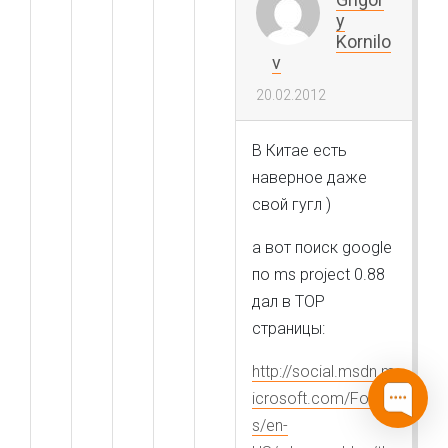
y
Kornilo
v
20.02.2012
В Китае есть
наверное даже
свой гугл )
а вот поиск google
по ms project 0.88
дал в TOP
страницы:
http://social.msdn.m
icrosoft.com/Forum
s/en-