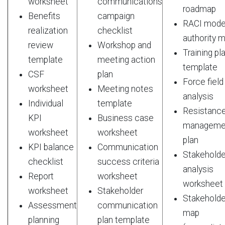
worksheet
communications
roadmap
Benefits
campaign
RACI mode
realization
checklist
authority m
review
Workshop and
Training pl
template
meeting action
template
CSF
plan
Force field
worksheet
Meeting notes
analysis
Individual
template
Resistanc
KPI
Business case
manageme
worksheet
worksheet
plan
KPI balance
Communication
Stakeholde
checklist
success criteria
analysis
Report
worksheet
worksheet
worksheet
Stakeholder
Stakeholde
Assessment
communication
map
planning
plan
template