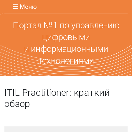
Меню
Портал №1 по управлению
цифровыми
и информационными
технологиями
ITIL Practitioner: краткий
обзор