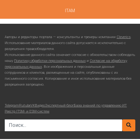
ITAM
Авторы и редакторы портала — консультанты и тренеры компании
Cleverics
.
Использование материалов данного сайта допускается исключительно с
разрешения правообладателя.
Использование данного сайта означает согласие с обязательством соблюдать
нашу
Политику обработки персональных данных
и
Согласие на обработку
персональных данных
. Все изображения и персональные данные
сотрудников и клиентов, размещенные на сайте, опубликованы с их
письменного согласия. Копирование и иное использование материалов без
разрешения запрещено.
Telegram
Rutube
VKВидео
Экспертный блог
База знаний по управлению ИТ
Реестр ITSM- и ESM-систем
Search for