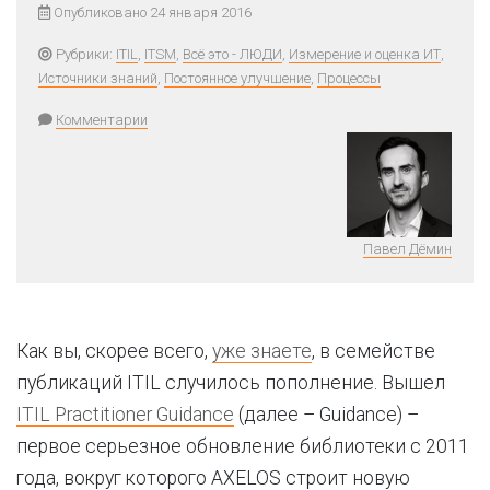
Опубликовано 24 января 2016
Рубрики:
ITIL
,
ITSM
,
Всё это - ЛЮДИ
,
Измерение и оценка ИТ
,
Источники знаний
,
Постоянное улучшение
,
Процессы
Комментарии
Павел Дёмин
Как вы, скорее всего,
уже знаете
, в семействе
публикаций ITIL случилось пополнение. Вышел
ITIL Practitioner Guidance
(далее – Guidance) –
первое серьезное обновление библиотеки с 2011
года, вокруг которого AXELOS строит новую