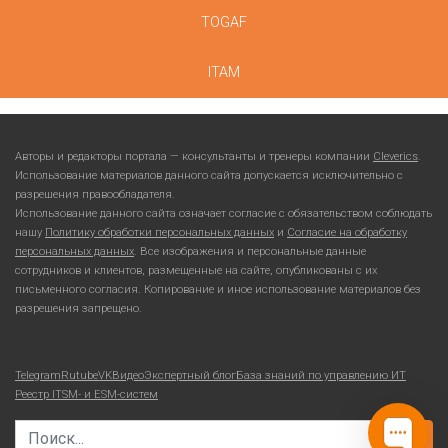
TOGAF
ITAM
Авторы и редакторы портала — консультанты и тренеры компании
Cleverics
.
Использование материалов данного сайта допускается исключительно с
разрешения правообладателя.
Использование данного сайта означает согласие с обязательством соблюдать
нашу
Политику обработки персональных данных
и
Согласие на обработку
персональных данных
. Все изображения и персональные данные
сотрудников и клиентов, размещенные на сайте, опубликованы с их
письменного согласия. Копирование и иное использование материалов без
разрешения запрещено.
Telegram
Rutube
VKВидео
Экспертный блог
База знаний по управлению ИТ
Реестр ITSM- и ESM-систем
Search for