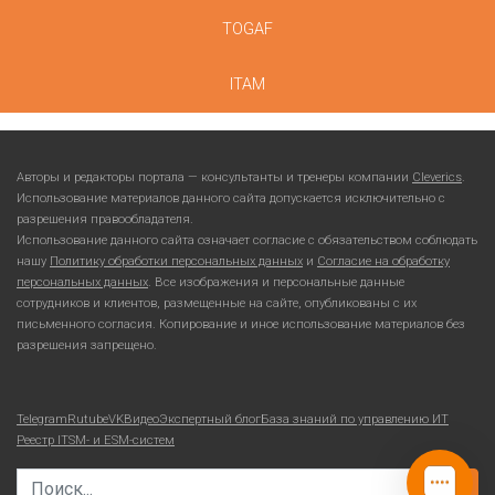
TOGAF
ITAM
Авторы и редакторы портала — консультанты и тренеры компании
Cleverics
.
Использование материалов данного сайта допускается исключительно с
разрешения правообладателя.
Использование данного сайта означает согласие с обязательством соблюдать
нашу
Политику обработки персональных данных
и
Согласие на обработку
персональных данных
. Все изображения и персональные данные
сотрудников и клиентов, размещенные на сайте, опубликованы с их
письменного согласия. Копирование и иное использование материалов без
разрешения запрещено.
Telegram
Rutube
VKВидео
Экспертный блог
База знаний по управлению ИТ
Реестр ITSM- и ESM-систем
Search for