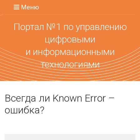
Меню
Портал №1 по управлению
цифровыми
и информационными
технологиями
Всегда ли Known Error –
ошибка?