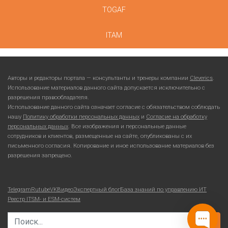
TOGAF
ITAM
Авторы и редакторы портала — консультанты и тренеры компании
Cleverics
.
Использование материалов данного сайта допускается исключительно с
разрешения правообладателя.
Использование данного сайта означает согласие с обязательством соблюдать
нашу
Политику обработки персональных данных
и
Согласие на обработку
персональных данных
. Все изображения и персональные данные
сотрудников и клиентов, размещенные на сайте, опубликованы с их
письменного согласия. Копирование и иное использование материалов без
разрешения запрещено.
Telegram
Rutube
VKВидео
Экспертный блог
База знаний по управлению ИТ
Реестр ITSM- и ESM-систем
Search for