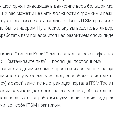
я шестерня, приводящая в движение весь большой м
. У вас может и не быть должности с громким и ва
 пусть это вас не останавливает. Быть ITSM-практиком
ь, быть лидером. Ну а поскольку вы ведёте, вы лидер,
работать вам понадобится над развитием своих лид
 книге Стивена Кови "Семь навыков высокоэффекти
 — "затачивайте пилу" — посвящён постоянному
анию. И одним из самых простых и доступных, но пр
 и часто упускаемым из виду способом является чте
gley) в своей
заметке
на страницах портала
ITSM.Tools
ок из семи книг, которые, по его мнению, обязательн
пользовать для выработки и улучшения своих лидерс
считает себя ITSM-практиком.