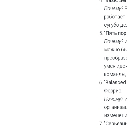
"
Basic Se
Почему?
В
работает
сугубо д
"
Пять пор
Почему?
можно быс
преобразо
умея иде
команды,
"
Balanced 
Феррис.
Почему?
И
организац
изменени
"
Серьезны