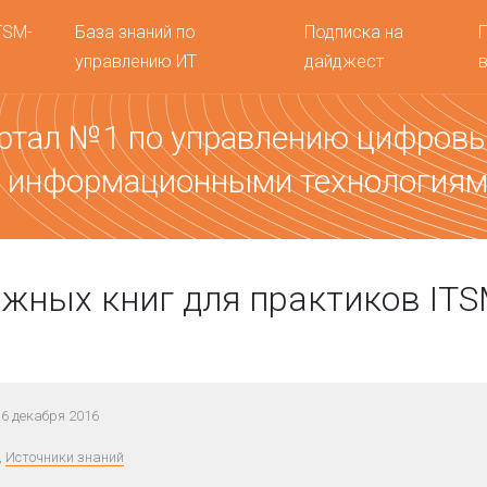
TSM-
База знаний по
Подписка на
управлению ИТ
дайджест
ртал №1 по управлению цифров
 информационными технология
жных книг для практиков IT
6 декабря 2016
,
Источники знаний