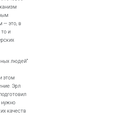
еханизм
жным
 — это, в
 то и
ерских
вных людей"
и этом
ние. Эрл
подготовил
о нужно
ких качеств