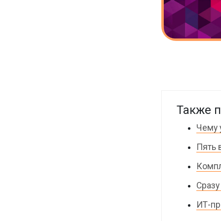
Также п
Чему 
Пять 
Компл
Сразу
ИТ-пр