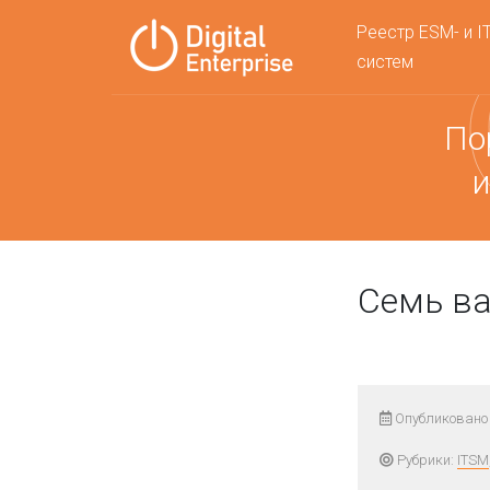
Реестр ESM- и I
систем
По
и
Семь ва
Опубликовано 
Рубрики:
ITSM