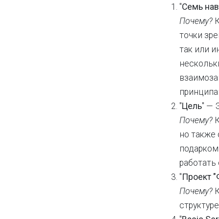
"
Семь на
Почему?
К
точки зр
так или и
нескольк
взаимоза
принципа
"
Цель
" — 
Почему?
но также 
подарком 
работать 
"
Проект "
Почему?
структуре