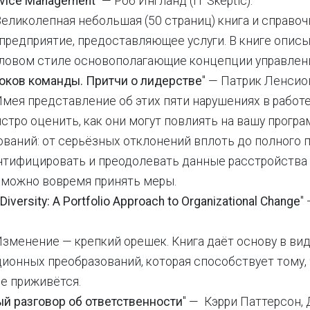
rvice Management
" — Роб Ингланд (IT Skeptic).
еликолепная небольшая (50 страниц) книга и справочн
 предприятие, предоставляющее услуги. В книге опис
еловом стиле основополагающие концепции управлени
оков команды. Притчи о лидерстве
" — Патрик Ленсио
Имея представление об этих пяти нарушениях в работ
тро оценить, как они могут повлиять на вашу програ
ваний: от серьёзных отклонений вплоть до полного п
нтифицировать и преодолевать данные расстройства
 можно вовремя принять меры.
Diversity: A Portfolio Approach to Organizational Change
"
зменение — крепкий орешек. Книга даёт основу в ви
ионных преобразований, которая способствует тому,
е приживётся.
й разговор об ответственности
" — Кэрри Паттерсон,