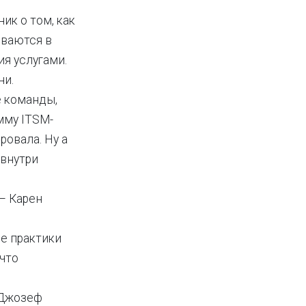
ик о том, как
ываются в
я услугами.
ни.
е команды,
мму ITSM-
ровала. Ну а
 внутри
 — Карен
де практики
 что
 Джозеф