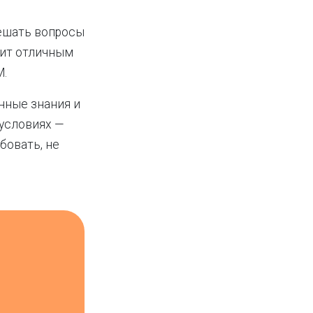
решать вопросы
жит отличным
M.
нные знания и
 условиях —
бовать, не