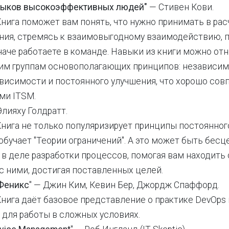
выков высокоэффективных людей"
— Стивен Кови.
нига поможет вам понять, что нужно принимать в ра
ения, стремясь к взаимовыгодному взаимодействию, 
наче работаете в команде. Навыки из книги можно отн
им группам основополагающих принципов: независим
висимости и постоянного улучшения, что хорошо сов
ми ITSM.
Элияху Голдратт.
Книга не только популяризирует принципы постоянног
обучает "Теории ограничений". А это может быть бес
в деле разработки процессов, помогая вам находить 
с ними, достигая поставленных целей.
Феникс
" — Джин Ким, Кевин Бер, Джордж Спаффорд.
Книга даёт базовое представление о практике DevOps
 для работы в сложных условиях.