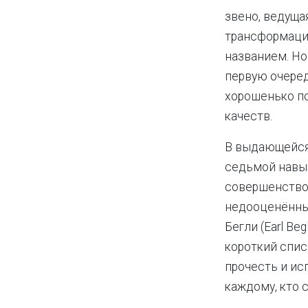
звено, ведуща
трансформации
названием. Но
первую очеред
хорошенько по
качеств.
В выдающейся
седьмой навык
совершенствов
недооценённым
Бегли (Earl Be
короткий спис
прочесть и ис
каждому, кто 