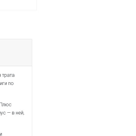
я трата
иги по
 Плюс
ус — в ней,
и