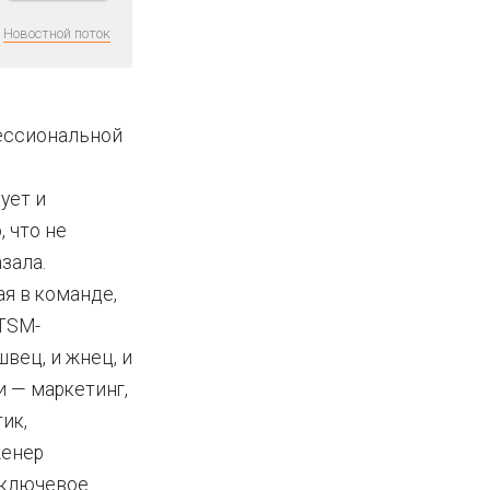
Новостной поток
ессиональной
ует и
 что не
зала.
ая в команде,
ITSM-
швец, и жнец, и
и — маркетинг,
ик,
женер
— ключевое