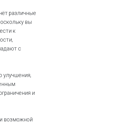
счёт различные
поскольку вы
ести к
ости,
падают с
о улучшения,
ценным
ограничения и
 и возможной