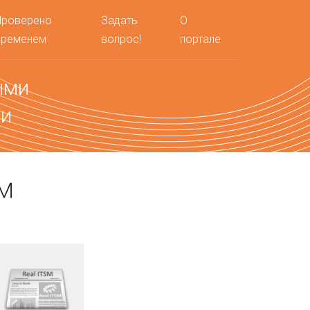
Проверено
Задать
О
временем
вопрос!
портале
ыми
ми
SM