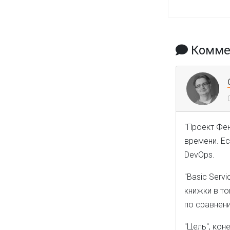
Коммен
"Проект Фен
времени. Ес
DevOps.
"Basic Serv
книжки в то
по сравнени
"Цель", кон