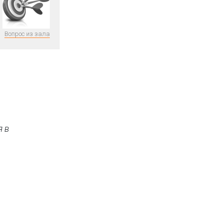
Вопрос из зала
я в