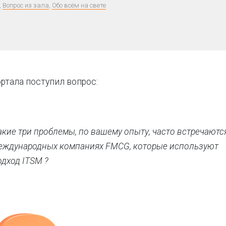
,
Вопрос из зала
,
Обо всём на свете
ртала поступил вопрос:
акие три проблемы, по вашему опыту, часто встречаютс
еждународных компаниях FMCG, которые используют
одход ITSM ?