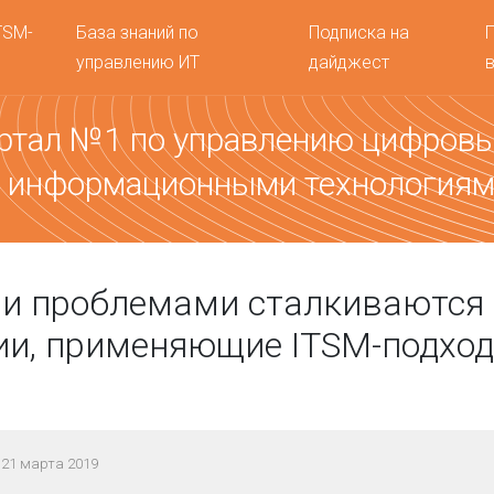
TSM-
База знаний по
Подписка на
управлению ИТ
дайджест
ртал №1 по управлению цифров
 информационными технология
ми проблемами сталкиваются
и, применяющие ITSM-подход
21 марта 2019