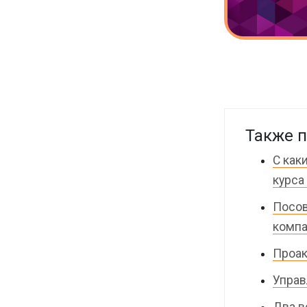
Также п
С как
курса 
Посов
комп
Проак
Управ