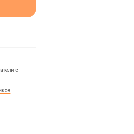
атели с
иков