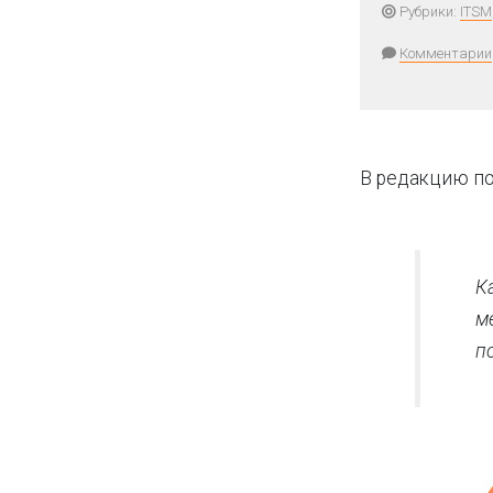
Рубрики:
ITSM
Комментарии
В редакцию по
К
м
п