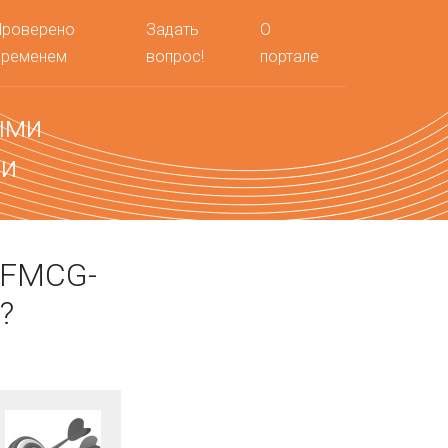
Проверено
Задать
О
временем
вопрос!
портале
ыми
ми
 FMCG-
?