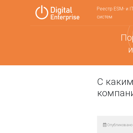
Реестр ESM- и I
систем
По
и
С каки
компани
Опубликовано 