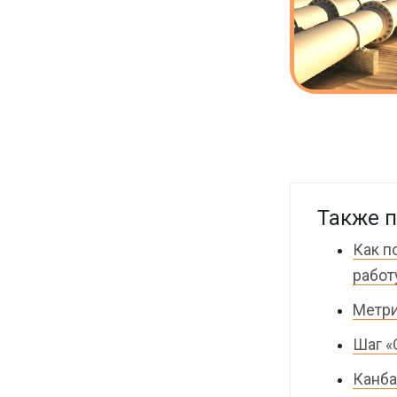
Также п
Как п
работ
Метри
Шаг «
Канба