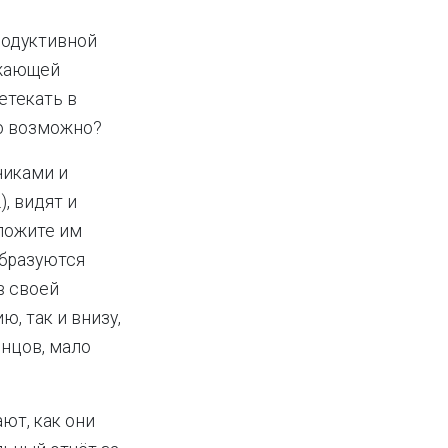
родуктивной
ужающей
етекать в
ко возможно?
чиками и
, видят и
дложите им
образуются
в своей
ю, так и внизу,
онцов, мало
ют, как они