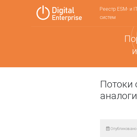
Реестр ESM- и I
систем
По
и
Потоки 
аналоги
Опубликовано 