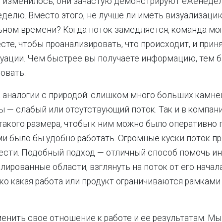
е изменилось, они зачастую демонстрируют еженедел
елю. Вместо этого, не лучше ли иметь визуализаци
ьном времени? Когда поток замедляется, команда мо
сте, чтобы проанализировать, что происходит, и прин
уации. Чем быстрее вы получаете информацию, тем 
овать.
 аналогии с природой: слишком много больших камней
ы — слабый или отсутствующий поток. Так и в компан
акого размера, чтобы к ним можно было оперативно 
ими было бы удобно работать. Огромные куски поток п
сти. Подобный подход — отличный способ помочь ин
лированные области, взглянуть на поток от его начала
ко какая работа или продукт ограничиваются рамками
енить свое отношение к работе и ее результатам. М