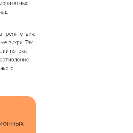
риоритетных
над
а препятствия,
ые вихри. Так
ции потока
противление
такого
ционных