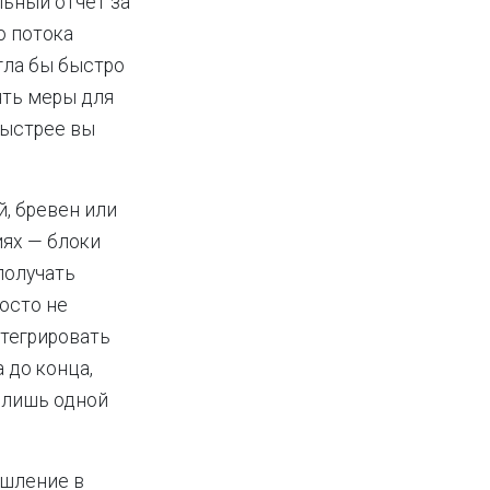
ьный отчёт за
ю потока
гла бы быстро
ять меры для
быстрее вы
, бревен или
иях — блоки
получать
росто не
тегрировать
 до конца,
 лишь одной
ышление в