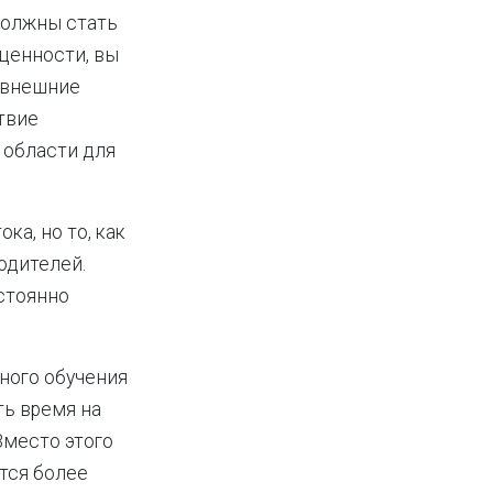
должны стать
ценности, вы
 внешние
твие
 области для
а, но то, как
одителей.
стоянно
нного обучения
ть время на
Вместо этого
тся более