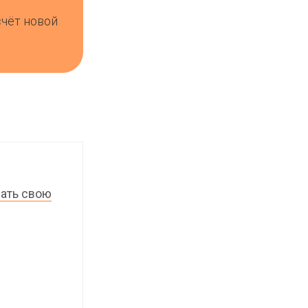
счёт новой
лать свою