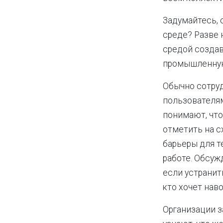
Задумайтесь, 
среде? Разве 
средой создав
промышленную 
Обычно сотру
пользователями
понимают, что
отметить на с
барьеры для т
работе. Обсужд
если устранит
кто хочет нав
Организации з