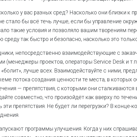
сколько у вас разных сред? Насколько они близки к п
не стало бы всё течь лучше, если бы управление окр
ало такие условия и позволяло вашим творениям пер
среду так быстро и безопасно, насколько это толь
дники, непосредственно взаимодействующие с заказ
 (менеджеры проектов, операторы Service Desk и т.п.)
 «болит», лучше всех. Взаимодействуйте с ними, пре
хеме потока создания ценности те места, в которых 
ечения — препятствия, с которыми они сталкиваются 
айте совместно, что произойдёт как вверху по течени
ь эти препятствия. Не будет ли перегрузки? В конце-к
однения.
апускают программы улучшения. Когда у них спрашива