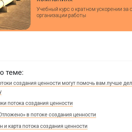
Учебный курс о кратном ускорении за 
организации работы
о теме:
отоки создания ценности могут помочь вам лучше де
у
ки потока создания ценности
Отложено» в потоке создания ценности
н и карта потока создания ценности