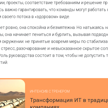
ии, проекты, соответствие требованиям и решение п
сь важно гарантировать, что команды могут работать 
своего потока в «здоровом» виде.
чет ровно, она спокойна и безмятежна. Но натыкаясь н
ны, она начинает пениться и бурлить, вызывая подводн
м окружении: не принятые вовремя меры по стабилиза
 стресс, разочарование и невысказанное скрытое со
Роль руководства состоит в том, чтобы не допустить 
тий.
ИНТЕНСИВ С ТРЕНЕРОМ
Трансформация ИТ в тради
компаниях