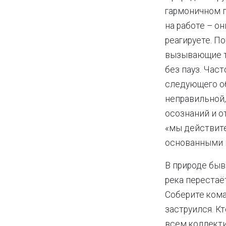
гармоничном п
на работе – о
реагируете. П
вызывающие т
без пауз. Час
следующего об
неправильной,
осознаний и от
«мы действите
основанными на
В природе быва
река перестаё
Соберите кома
заструился. К
всем коллекти