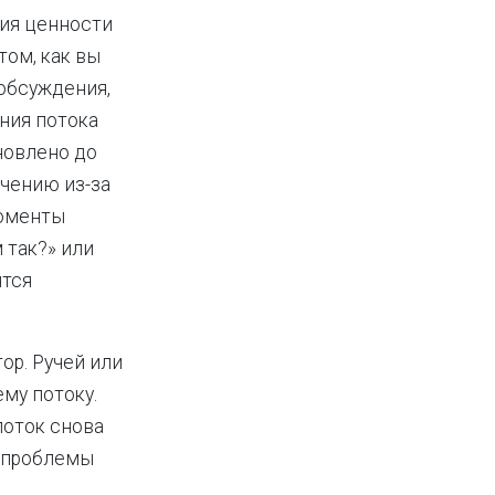
ния ценности
том, как вы
 обсуждения,
ния потока
новлено до
ечению из-за
моменты
м так?» или
ятся
ор. Ручей или
ему потоку.
поток снова
й проблемы