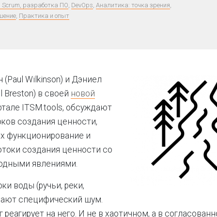
e, Scrum, разработка ПО
,
DevOps
,
Аналитика: точка зрения
,
шение
,
Практика и опыт
(Paul Wilkinson) и Дэниел
l Breston) в своей
новой
ртале ITSM.tools, обсуждают
ков создания ценности,
их функционирование и
токи создания ценности со
одными явлениями.
ки воды (ручьи, реки,
дают специфический шум.
 реагирует на него. И не в хаотичном, а в согласован