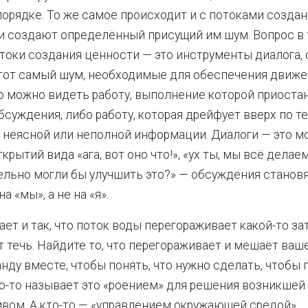
орядке. То же самое происходит и с потоками созда
ни создают определённый присущий им шум. Вопрос в 
отоки создания ценности — это инструменты диалога,
от самый шум, необходимые для обеспечения движе
то можно видеть работу, выполнение которой приоста
суждения, либо работу, которая дрейфует вверх по т
 неясной или неполной информации. Диалоги — это 
крытий вида «ага, вот оно что!», «ух ты, мы всё делае
льно могли бы улучшить это?» — обсуждения станов
 «мы», а не на «я».
ет и так, что поток воды перегораживает какой-то зат
т течь. Найдите то, что перегораживает и мешает ваш
нду вместе, чтобы понять, что нужно сделать, чтобы 
то-то называет это «роением» для решения возникше
вом. А кто-то — «управлением окружающей средой».