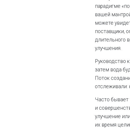
парадигме «по
вашей мантрой
можете увидет
поставщики, о
длительного в
улучшения.
Руководство к
затем вода бу
Поток создани
отслеживали: 
Часто бывает 
и совершенств
улучшение или
их время цели