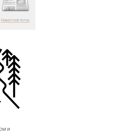
Новостной поток
ном и