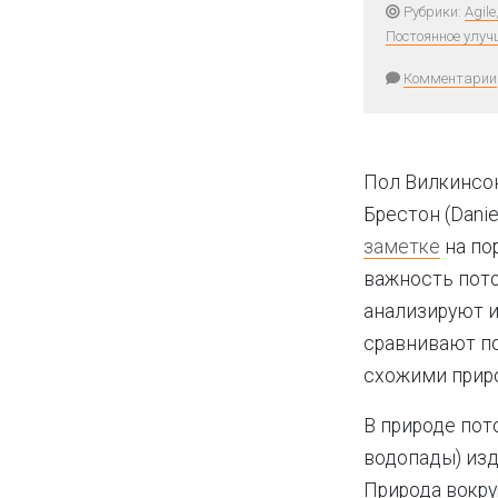
Рубрики:
Agil
Постоянное улуч
Комментарии
Пол Вилкинсон 
Брестон (Danie
заметке
на по
важность пото
анализируют 
сравнивают по
схожими прир
В природе пото
водопады) из
Природа вокруг