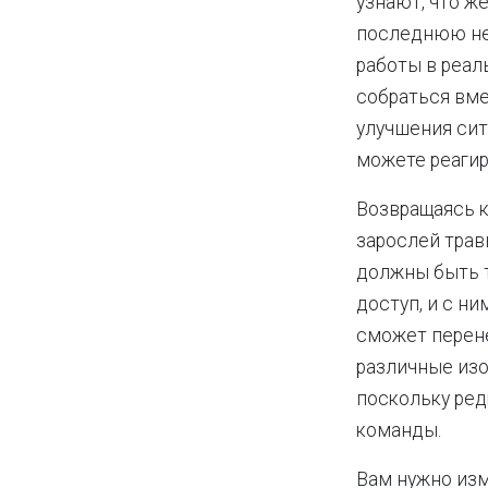
узнают, что ж
последнюю нед
работы в реал
собраться вме
улучшения сит
можете реагир
Возвращаясь к
зарослей трав
должны быть т
доступ, и с н
сможет перене
различные изо
поскольку ред
команды.
Вам нужно изм