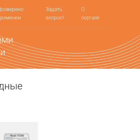
Проверено
Задать
О
временем
вопрос!
портале
ыми
ми
одные