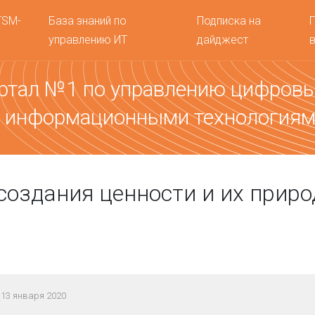
TSM-
База знаний по
Подписка на
управлению ИТ
дайджест
ртал №1 по управлению цифров
 информационными технология
создания ценности и их прир
13 января 2020