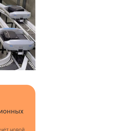
ционных
счёт новой