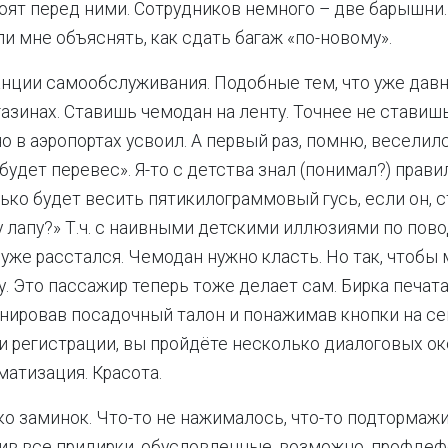
тоят перед ними. Сотрудников немного – две барышни.
ли мне объяснять, как сдать багаж «по-новому».
анции самообслуживания. Подобные тем, что уже давн
азинах. Ставишь чемодан на ленту. Точнее не ставишь
о в аэропортах усвоил. А первый раз, помню, веселил
 будет перевес». Я-то с детства знал (понимал?) прав
ько будет весить пятикилограммовый гусь, если он, с
 лапу?» Т.ч. с наивными детскими иллюзиями по повод
я уже расстался. Чемодан нужно класть. Но так, чтоб
у. Это пассажир теперь тоже делает сам. Бирка печат
канировав посадочный талон и понажимав кнопки на с
и регистрации, вы пройдёте несколько диалоговых ок
матизация. Красота.
о заминок. Что-то не нажималось, что-то подтормажи
ив все придирки, обусловленные, возможно, профдеф