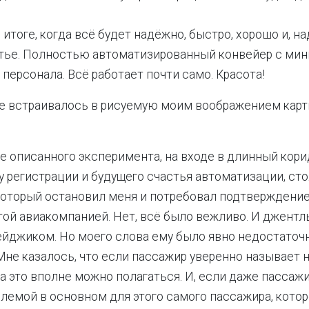
итоге, когда всё будет надёжно, быстро, хорошо и, н
стье. Полностью автоматизированный конвейер с м
персонала. Всё работает почти само. Красота!
е встраивалось в рисуемую моим воображением карт
е описанного эксперимента, на входе в длинный кори
у регистрации и будущего счастья автоматизации, ст
оторый остановил меня и потребовал подтверждение т
той авиакомпанией. Нет, всё было вежливо. И джентл
бейджиком. Но моего слова ему было явно недостаточ
Мне казалось, что если пассажир уверенно называет 
на это вполне можно полагаться. И, если даже пассаж
блемой в основном для этого самого пассажира, котор