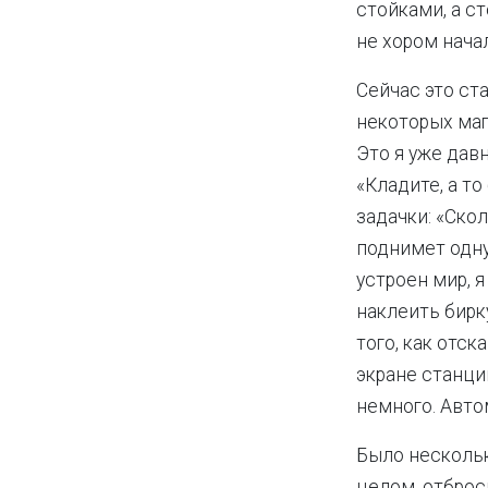
стойками, а с
не хором нача
Сейчас это ст
некоторых маг
Это я уже давн
«Кладите, а то
задачки: «Скол
поднимет одну
устроен мир, 
наклеить бирк
того, как отс
экране станци
немного. Авто
Было нескольк
целом, отброс