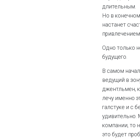
длительным.
Но в конечном 
настанет сча
привлечением 
Одно только н
будущего.
В самом начал
ведущий в зон
джентльмен, к
лечу именно э
галстуке и с 
удивительно. 
компании, то 
это будет про