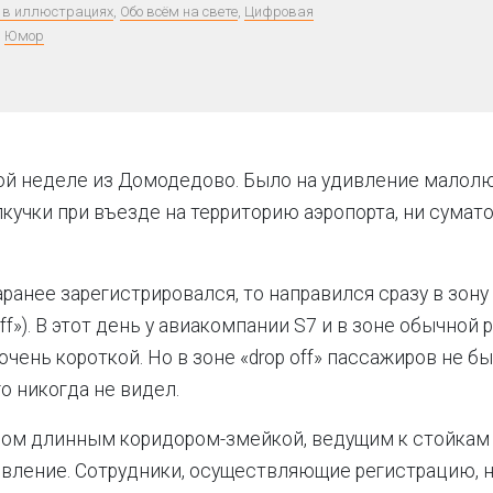
 в иллюстрациях
,
Обо всём на свете
,
Цифровая
,
Юмор
ой неделе из Домодедово. Было на удивление малол
кучки при въезде на территорию аэропорта, ни сумат
аранее зарегистрировался, то направился сразу в зону
off»). В этот день у авиакомпании S7 и в зоне обычной
очень короткой. Но в зоне «drop off» пассажиров не б
го никогда не видел.
ом длинным коридором-змейкой, ведущим к стойкам 
вление. Сотрудники, осуществляющие регистрацию, н