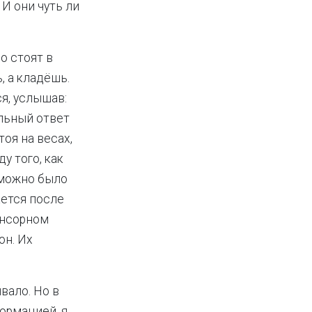
 И они чуть ли
о стоят в
, а кладёшь.
ся, услышав:
ильный ответ
тоя на весах,
у того, как
ы можно было
ается после
енсорном
он. Их
вало. Но в
ормацией, я