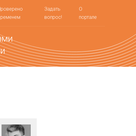
Проверено
Задать
О
временем
вопрос!
портале
ыми
ми