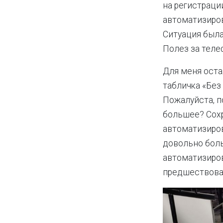
на регистрации
автоматизиров
Ситуация была
Полез за теле
Для меня оста
табличка «Без
Пожалуйста, п
большее? Сохр
автоматизиров
довольно боль
автоматизиров
предшествова