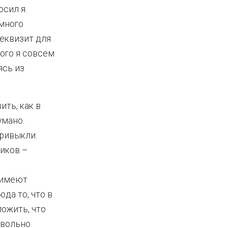
осил я.
емного
реквизит для
того я совсем
ясь из
ить, как в
умано.
привыкли.
ников –
ы имеют
да то, что в
ожить, что
овольно