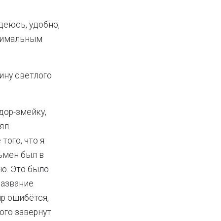
адеюсь, удобно,
инимальным
ину светлого
дор-змейку,
оял
ого, что я
ьмен был в
но. Это было
название
ир ошибётся,
ого завернут