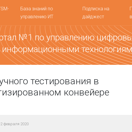
TSM-
База знаний по
Подписка на
управлению ИТ
дайджест
ртал №1 по управлению цифров
 информационными технология
учного тестирования в
тизированном конвейере
 2 февраля 2020