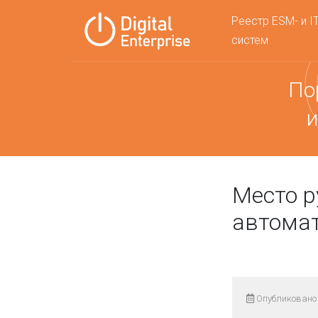
Реестр ESM- и I
систем
По
и
Место р
автома
Опубликовано