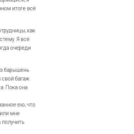
чном итоге всё
отрудницы, как
стему. Я всё
огда очереди
из барышень
л свой багаж
а. Пока она
занное ею, что
 или мне
а получить