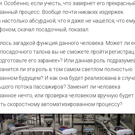
. Особенно, если учесть, что завернёт его прекрасный
анный процесс. Вообще почти никаких издержек.
 настолько абсурдной, что я даже не нашёлся, что ему
фоном, скачал посадочный, показал.
лось загадкой функция данного человека. Может ли 
 посадочного талона вы не сможете пройти регистрац
одготовьте его заранее»? Или данная роль подразуме
анится ли эта роль в том самом светлом полностью
анном будущем? И как она будет реализована в случ
шого потока пассажиров? Заменит ли человека
анное нечто, или проверка человеком вручную будет
ть скоростному автоматизированном процессу?