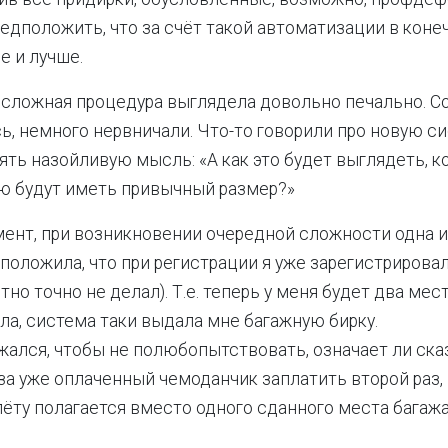
едположить, что за счёт такой автоматизации в коне
е и лучше.
есложная процедура выглядела довольно печально. С
ь, немного нервничали. Что-то говорили про новую си
ять назойливую мысль: «А как это будет выглядеть, к
ю будут иметь привычный размер?»
мент, при возникновении очередной сложности одна 
положила, что при регистрации я уже зарегистрирова
тно точно не делал). Т.е. теперь у меня будет два мест
ила, система таки выдала мне багажную бирку.
жался, чтобы не полюбопытствовать, означает ли ска
за уже оплаченный чемоданчик заплатить второй раз,
лёту полагается вместо одного сданного места багаж