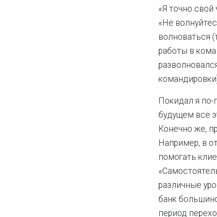
«Я точно свой 
«Не волнуйтесь
волноваться (
работы в кома
разволновался
командировки)
Покидал я по-
будущем всё эт
Конечно же, п
Например, в о
помогать кли
«Самостоятель
различные уро
банк большинс
период перехо