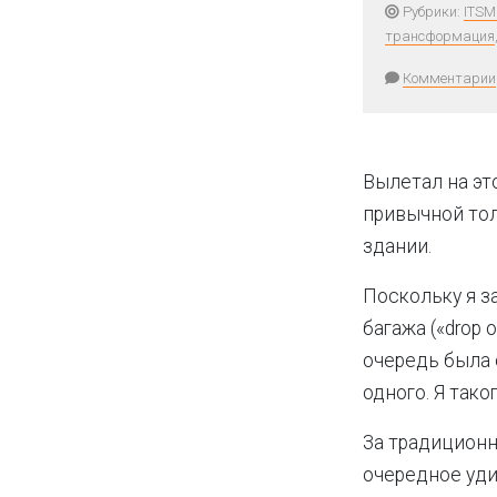
Рубрики:
ITSM
трансформация
Комментарии
Вылетал на эт
привычной тол
здании.
Поскольку я з
багажа («drop 
очередь была 
одного. Я тако
За традиционн
очередное уди