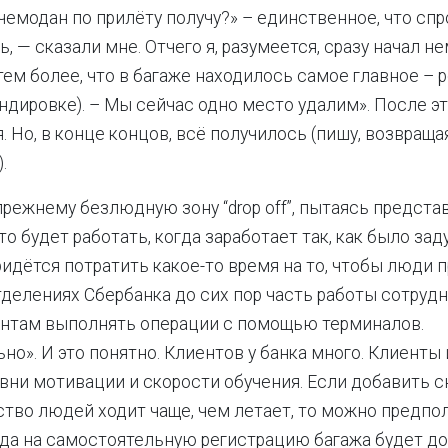
чемодан по прилёту получу?» – единственное, что спр
, — сказали мне. Отчего я, разумеется, сразу начал н
тем более, что в багаже находилось самое главное – 
ндировке). – Мы сейчас одно место удалим». После э
. Но, в конце концов, всё получилось (пишу, возвраща
.
прежнему безлюдную зону “drop off”, пытаясь представ
о будет работать, когда заработает так, как было зад
ридётся потратить какое-то время на то, чтобы люди 
тделениях Сбербанка до сих пор часть работы сотруд
ентам выполнять операции с помощью терминалов.
но». И это понятно. Клиентов у банка много. Клиент
вни мотивации и скорости обучения. Если добавить сю
тво людей ходит чаще, чем летает, то можно предпол
да на самостоятельную регистрацию багажа будет д