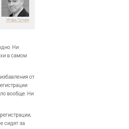
Игорь Гутник
юдно. Ни
охи в самом
 избавления от
 регистрации
ыло вообще. Ни
регистрации,
е сидят за