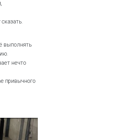
,
 сказать.
её выполнять
ию.
вает нечто
ае привычного