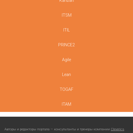
Kanban
ITSM
ITIL
PRINCE2
Agile
Lean
TOGAF
ITAM
Авторы и редакторы портала — консультанты и тренеры компании
Cleverics
.