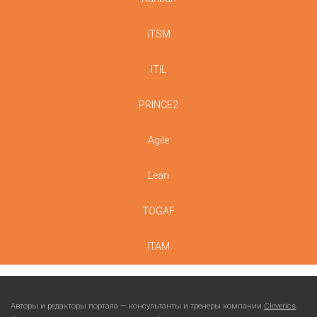
ITSM
ITIL
PRINCE2
Agile
Lean
TOGAF
ITAM
Авторы и редакторы портала — консультанты и тренеры компании
Cleverics
.