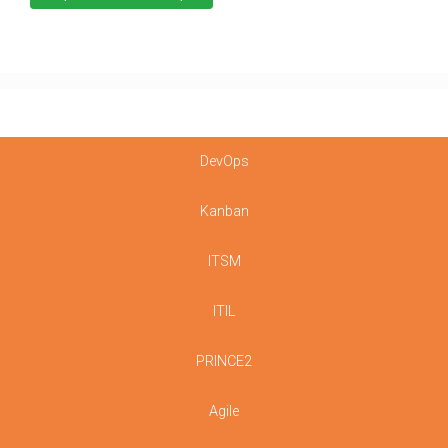
DevOps
Kanban
ITSM
ITIL
PRINCE2
Agile