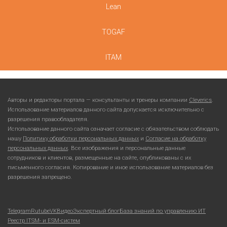
Lean
TOGAF
ITAM
Авторы и редакторы портала — консультанты и тренеры компании
Cleverics
.
Использование материалов данного сайта допускается исключительно с
разрешения правообладателя.
Использование данного сайта означает согласие с обязательством соблюдать
нашу
Политику обработки персональных данных
и
Согласие на обработку
персональных данных
. Все изображения и персональные данные
сотрудников и клиентов, размещенные на сайте, опубликованы с их
письменного согласия. Копирование и иное использование материалов без
разрешения запрещено.
Telegram
Rutube
VKВидео
Экспертный блог
База знаний по управлению ИТ
Реестр ITSM- и ESM-систем