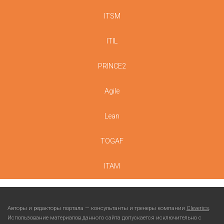
ITSM
ITIL
PRINCE2
Agile
Lean
TOGAF
ITAM
Авторы и редакторы портала — консультанты и тренеры компании
Cleverics
.
Использование материалов данного сайта допускается исключительно с