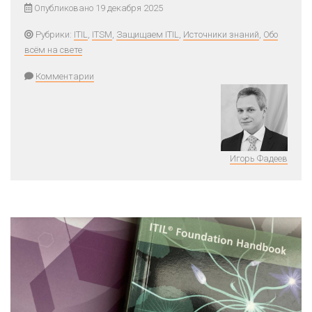
Опубликовано 19 декабря 2025
Рубрики:
ITIL
,
ITSM
,
Защищаем ITIL
,
Источники знаний
,
Обо
всём на свете
Комментарии
Игорь Фадеев