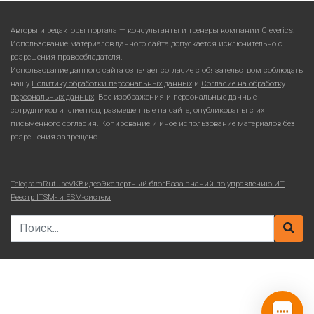
Авторы и редакторы портала — консультанты и тренеры компании
Cleverics
.
Использование материалов данного сайта допускается исключительно с
разрешения правообладателя.
Использование данного сайта означает согласие с обязательством соблюдать
нашу
Политику обработки персональных данных
и
Согласие на обработку
персональных данных
. Все изображения и персональные данные
сотрудников и клиентов, размещенные на сайте, опубликованы с их
письменного согласия. Копирование и иное использование материалов без
разрешения запрещено.
Telegram
Rutube
VKВидео
Экспертный блог
База знаний по управлению ИТ
Реестр ITSM- и ESM-систем
Search for