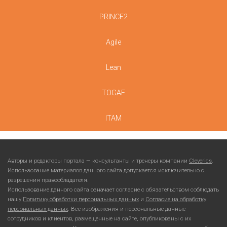
PRINCE2
Agile
Lean
TOGAF
ITAM
Авторы и редакторы портала — консультанты и тренеры компании
Cleverics
.
Использование материалов данного сайта допускается исключительно с
разрешения правообладателя.
Использование данного сайта означает согласие с обязательством соблюдать
нашу
Политику обработки персональных данных
и
Согласие на обработку
персональных данных
. Все изображения и персональные данные
сотрудников и клиентов, размещенные на сайте, опубликованы с их