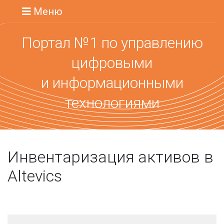
Меню
Портал №1 по управлению
цифровыми
и информационными
технологиями
Инвентаризация активов в
Altevics