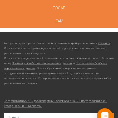
TOGAF
ITAM
Авторы и редакторы портала — консультанты и тренеры компании
Cleverics
.
Использование материалов данного сайта допускается исключительно с
разрешения правообладателя.
Использование данного сайта означает согласие с обязательством соблюдать
нашу
Политику обработки персональных данных
и
Согласие на обработку
персональных данных
. Все изображения и персональные данные
сотрудников и клиентов, размещенные на сайте, опубликованы с их
письменного согласия. Копирование и иное использование материалов без
разрешения запрещено.
Telegram
Rutube
VKВидео
Экспертный блог
База знаний по управлению ИТ
Реестр ITSM- и ESM-систем
Search for