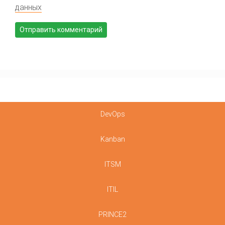
данных
DevOps
Kanban
ITSM
ITIL
PRINCE2