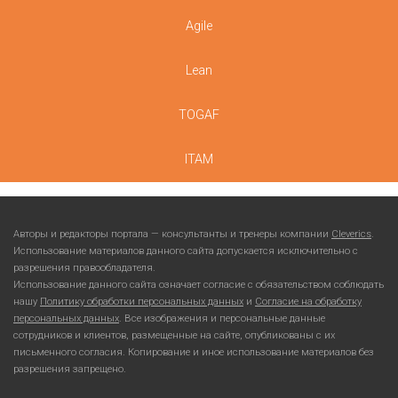
Agile
Lean
TOGAF
ITAM
Авторы и редакторы портала — консультанты и тренеры компании
Cleverics
.
Использование материалов данного сайта допускается исключительно с
разрешения правообладателя.
Использование данного сайта означает согласие с обязательством соблюдать
нашу
Политику обработки персональных данных
и
Согласие на обработку
персональных данных
. Все изображения и персональные данные
сотрудников и клиентов, размещенные на сайте, опубликованы с их
письменного согласия. Копирование и иное использование материалов без
разрешения запрещено.