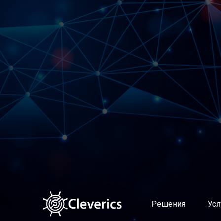
Решения
Услуги
Altevics
Подготовка и поддержка в
Стоимость
Выстраивание современно
Документы
Диагностика продуктовой
Партнерская программа Altevics
Документирование сервис
Учет и распределение ИТ-з
Управление мощностями и 
Управление качеством усл
Оценка эффективности уп
Поддержка пользователей 
Планирование и контроль
Управление проблемами
Автоматическая классифи
Интеллектуальный поиск п
Решения
Усл