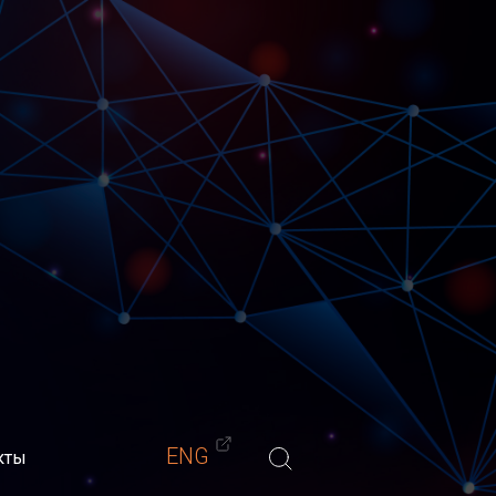
Материалы
Обучение
Блог
Контакты
-мастеров)
ENG
кты