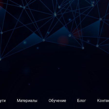
нутренних агентов изменений (методологов, коучей, скрам
й разработки ПО через продуктовые команды
 команды разработки ПО
ной архитектуры и ИТ-инфраструктуры
атрат, тарификация ИТ-услуг
планирование потребности в ИТ-ресурсах
уг
равления ИТ
и восстановление услуг
 изменений
кация обращений пользователей
о базе знаний
уги
Материалы
Обучение
Блог
Конта