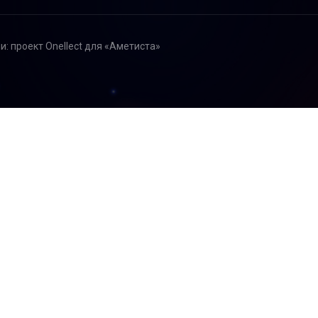
ии: проект Onellect для «Аметиста»
 в действии: проект On