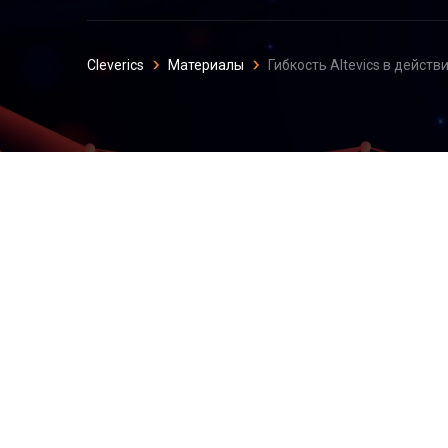
Cleverics
Материалы
Гибкость Altevics в действ
Гибкость Altevics
«Аметиста»