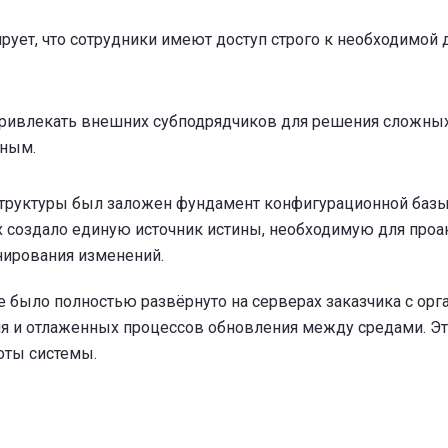
рует, что сотрудники имеют доступ строго к необходимой
привлекать внешних субподрядчиков для решения сложных 
ным.
труктуры был заложен фундамент конфигурационной базы
 создало единую источник истины, необходимую для проак
нирования изменений.
 было полностью развёрнуто на серверах заказчика с орг
я и отлаженных процессов обновления между средами. Э
боты системы.