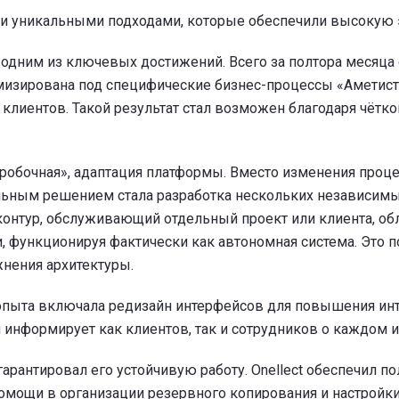
о и уникальными подходами, которые обеспечили высокую 
одним из ключевых достижений. Всего за полтора месяца с
томизирована под специфические бизнес-процессы «Амети
клиентов. Такой результат стал возможен благодаря чётко
коробочная», адаптация платформы. Вместо изменения проце
льным решением стала разработка нескольких независимы
онтур, обслуживающий отдельный проект или клиента, обл
 функционируя фактически как автономная система. Это п
нения архитектуры.
опыта включала редизайн интерфейсов для повышения инт
информирует как клиентов, так и сотрудников о каждом и
рантировал его устойчивую работу. Onellect обеспечил по
помощи в организации резервного копирования и настройк