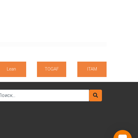
Lean
TOGAF
ITAM
arch for