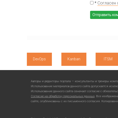
*
Согласен 
DevOps
Kanban
ITSM
Авторы и редакторы портала — консультанты и тренеры ком
Использование материалов данного сайта допускается исклю
Использование данного сайта означает согласие с обязател
Согласие на обработку персональных данных
. Все изображен
сайте, опубликованы с их письменного согласия. Копирован