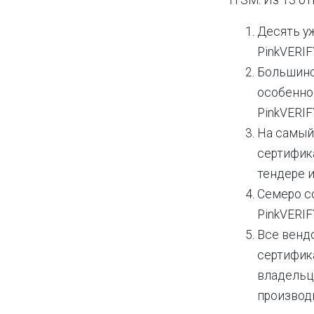
ITSM. Из 13 о
Десять у
PinkVERI
Большинс
особенно
PinkVERIF
На самый
сертифика
тендере и
Семеро с
PinkVERIF
Все венд
сертифик
владельце
производ