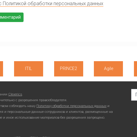
с Политикой обработки персональных данных
ITIL
PRINCE2
Agile
Se
пании
Cleverics
.
чительно с разрешения правообладателя.
ьством соблюдать нашу
Политику обработки персональных данных
и
ия и персональные данные сотрудников и клиентов, размещенные на
ие и иное использование материалов без разрешения запрещено.