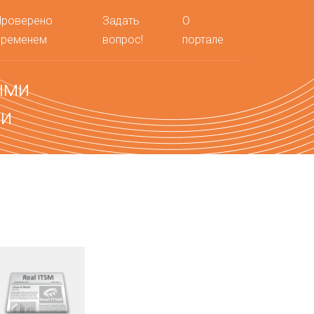
Проверено
Задать
О
временем
вопрос!
портале
ыми
ми