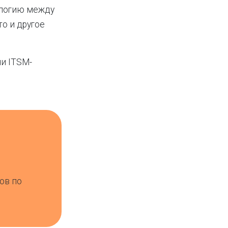
алогию между
о и другое
и ITSM-
ов по