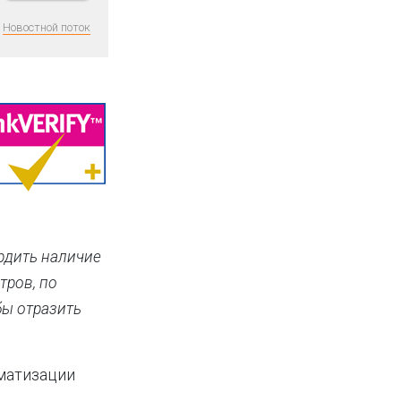
Новостной поток
рдить наличие
тров, по
бы отразить
оматизации