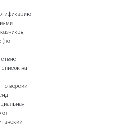
ертификацию
иями.
казчиков,
 (по
тствие
 список на
т о версии
енд.
ициальная
 от
ританский