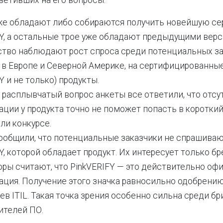
тветивших на его вопросы:
же обладают либо собираются получить новейшую с
FY, а остальные трое уже обладают предыдущими верс
тво наблюдают рост спроса среди потенциальных за
 в Европе и Северной Америке, на сертифицированные
Y и не только) продукты.
 расплывчатый вопрос анкеты все ответили, что отсу
ции у продукта точно не поможет попасть в короткий
ли конкурсе.
ообщили, что потенциальные заказчики не спрашиваю
Y, которой обладает продукт. Их интересует только бр
оры считают, что PinkVERIFY — это действительно оф
ация. Получение этого значка равносильно одобрению
в ITIL. Такая точка зрения особенно сильна среди б
ителей ПО.