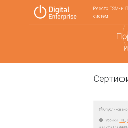
Реестр ESM- и I
систем
По
и
Сертифи
Опубликовано 
Рубрики:
ITIL
,
автоматизация,