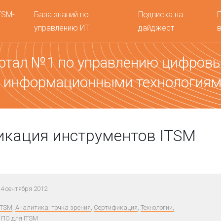
TSM-
База знаний по
Подписка на
управлению ИТ
дайджест
ртал №1 по управлению цифров
 информационными технология
кация инструментов ITSM
4 сентября 2012
ITSM
,
Аналитика: точка зрения
,
Сертификация
,
Технологии,
 ПО для ITSM