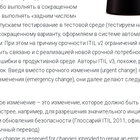
ибо выполнять в сокращенном
о выполнять «задним числом».
пускаем тестирование в тестовой среде (тестируем на
сокращенному варианту, оформляем в системе автом
. При этом на причину срочности ITIL v2 ограничений
ыть связано и с реализацией новой срочной потребнос
шибки в продуктивной среде. Авторы ITIL v3, похоже,
ок. Введя вместо срочного изменения (urgent change)
зменения (emergency change), они далее делают сле
ое изменение – это изменение, которое должно быть
стрее, например, для разрешения значительного инц
и обновления безопасности (Глоссарий ITIL 2011, оф
ычный перевод)
change is reserved for changes intended to repair an error 