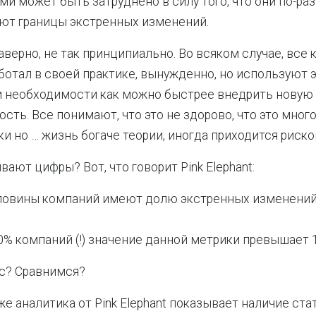
и может быть затруднено в силу того, что они по-ра
ют границы экстренных изменений.
аверно, не так принципиально. Во всяком случае, все 
ботал в своей практике, вынужденно, но используют
и необходимости как можно быстрее внедрить новую
сть. Все понимают, что это не здорово, что это мног
и но … жизнь богаче теории, иногда приходится риско
ают цифры? Вот, что говорит Pink Elephant:
ловины компаний имеют долю экстренных изменений
0% компаний (!) значение данной метрики превышает 
ас? Сравнимся?
а же аналитика от Pink Elephant показывает наличие ст