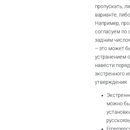
пропускать, л
варианте, либ
Например, про
согласуем по 
задним числом
– это может б
устранением о
навести поряд
экстренного и
утверждения:
Экстренн
можно бы
установк
русскояз
Emergency 