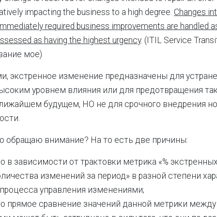
gatively impacting the business to a high degree.
Changes in
immediately required business improvements are handled a
ssessed as having the highest urgency
. (ITIL Service Transi
вание мое)
и, экстренное изменение предназначены для устране
ысоким уровнем влияния или для предотвращения та
лижайшем будущем, НО не для срочного внедрения н
ости.
то обращаю внимание? На то есть две причины:
то в зависимости от трактовки метрика «% экстренны
личества изменений за период» в разной степени хар
 процесса управления изменениями;
то прямое сравнение значений данной метрики межд