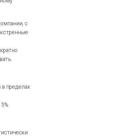
зному
компании, с
 экстренные
ократно
вать.
 в пределах
15%.
атистически