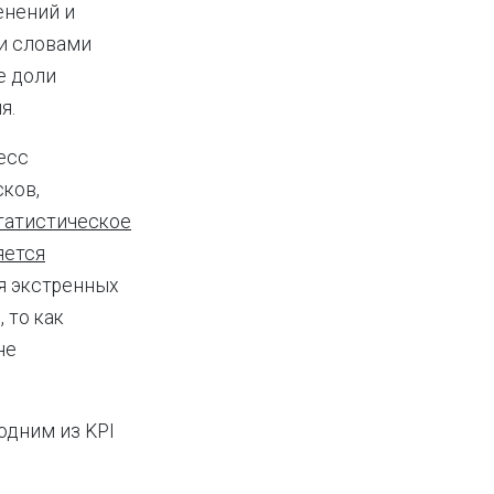
енений и
и словами
е доли
я.
есс
ков,
татистическое
яется
ля экстренных
 то как
не
одним из KPI