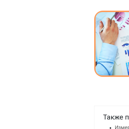
Также п
Измер