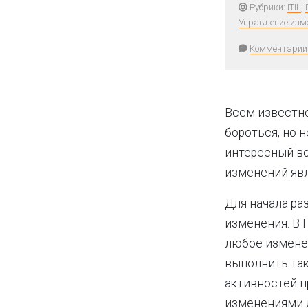
Рубрики:
ITIL
,
Управление изм
Комментарии
Всем известно
бороться, но 
интересный во
изменений яв
Для начала ра
изменения. В 
любое измене
выполнить так
активностей п
изменениями д