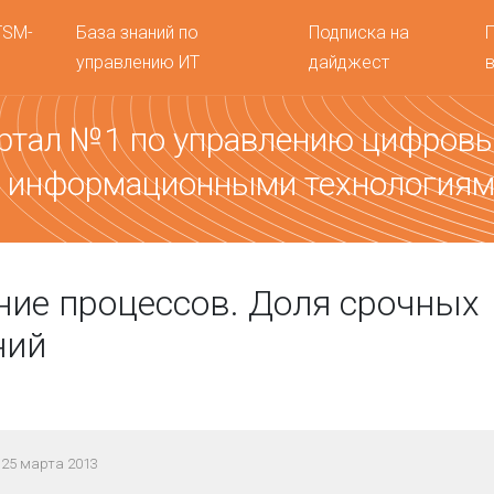
TSM-
База знаний по
Подписка на
управлению ИТ
дайджест
ртал №1 по управлению цифров
 информационными технология
ие процессов. Доля срочных
ний
25 марта 2013