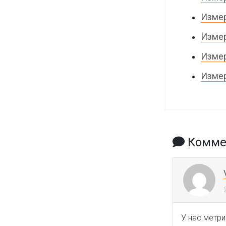
Измер
Измер
Измер
Измер
Коммен
У нас метри