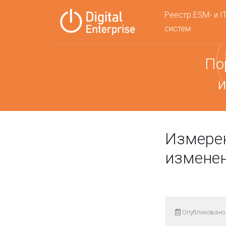
Реестр ESM- и I
систем
По
и
Измерен
измене
Опубликовано 