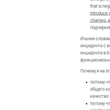
that is ne
introduce 
changes, a
подчерки
Иными словам
инцидента с в
инцидента в б
функциональн
Почему я на э
потому ч
общего ко
качество
потому ч