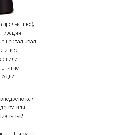
 продуктиве),
атизации
 не накладывал
ти, и с
 решили
 понятие
дующие
 внедрено как
идента или
ициальный
in an IT service