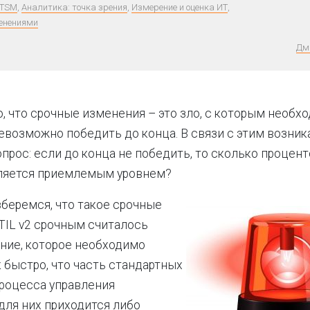
ITSM
,
Аналитика: точка зрения
,
Измерение и оценка ИТ
,
енениями
Дм
, что срочные изменения – это зло, с которым необх
невозможно победить до конца. В связи с этим возник
прос: если до конца не победить, то сколько процен
ляется приемлемым уровнем?
зберемся, что такое срочные
ITIL v2 срочным считалось
ние, которое необходимо
 быстро, что часть стандартных
роцесса управления
ля них приходится либо