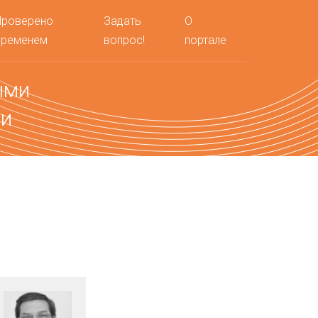
Проверено
Задать
О
временем
вопрос!
портале
ыми
ми