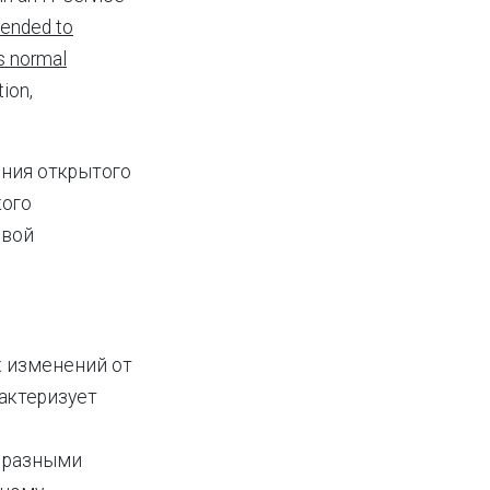
tended to
s normal
tion,
ния открытого
кого
овой
х изменений от
актеризует
у разными