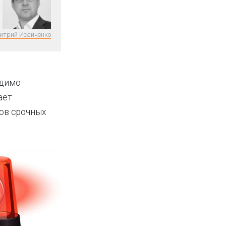
итрий Исайченко
одимо
ает
тов срочных