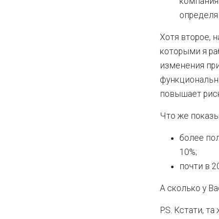
компаниям
определя
Хотя второе, н
которыми я ра
изменения пр
функционально
повышает риск
Что же показыв
более по
10%;
почти в 2
А сколько у В
P.S. Кстати, т