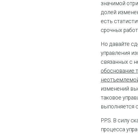
значимой отр
долей измене
есть статисти
срочных работ
Но давайте сд
управления из
связанных с н
обоснование т
неотъемлемой
изменений выс
таковое управ
выполняется 
P.P.S. В силу
процесса упр