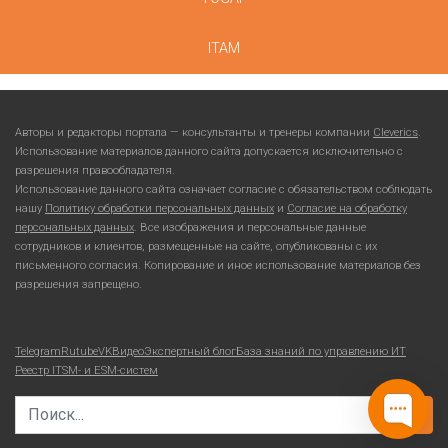
ITAM
Авторы и редакторы портала — консультанты и тренеры компании
Cleverics
.
Использование материалов данного сайта допускается исключительно с
разрешения правообладателя.
Использование данного сайта означает согласие с обязательством соблюдать
нашу
Политику обработки персональных данных
и
Согласие на обработку
персональных данных
. Все изображения и персональные данные
сотрудников и клиентов, размещенные на сайте, опубликованы с их
письменного согласия. Копирование и иное использование материалов без
разрешения запрещено.
Telegram
Rutube
VKВидео
Экспертный блог
База знаний по управлению ИТ
Реестр ITSM- и ESM-систем
Search for