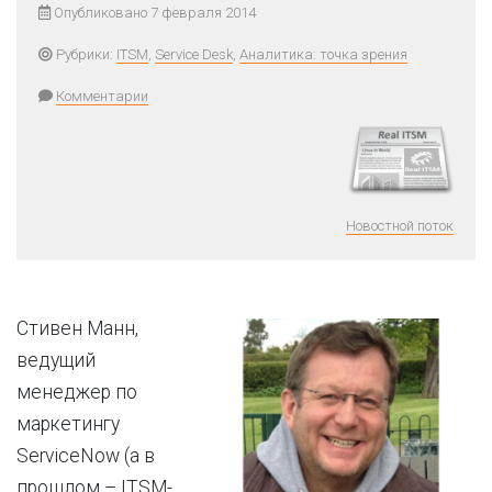
Опубликовано 7 февраля 2014
Рубрики:
ITSM
,
Service Desk
,
Аналитика: точка зрения
Комментарии
Новостной поток
Стивен Манн,
ведущий
менеджер по
маркетингу
ServiceNow (а в
прошлом – ITSM-