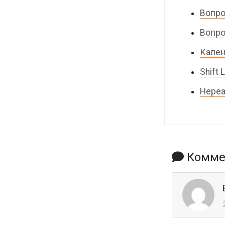
Вопро
Вопро
Кален
Shift
Нереа
Коммен