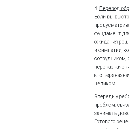
4.
Перевод обр
Если вы выстр
предусматрива
фундамент для
ожидания реше
и симпатии, к
сотрудником, 
переназначени
кто переназна
целиком.
Впереди у реб
проблем, связ
занимать дово
Готового рецеп