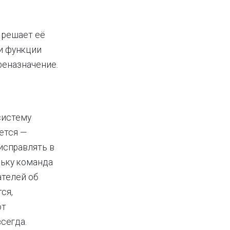
 решает её
и функции
реназначение.
систему
ется —
 исправлять в
льку команда
ателей об
ся,
от
сегда.