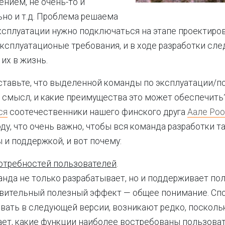
нием, не очень-то и
но и т.д. Проблема решаема
сплуатации нужно подключаться на этапе проектиров
ксплуатационые требования, и в ходе разработки сле
их в жизнь.
ставьте, что выделенной команды по эксплуатации/п
м смысл, и какие преимущества это может обеспечит
ся
соотечественники нашего финского друга
Аале Ро
ду, что очень важно, чтобы вся команда разработки т
 и поддержкой, и вот почему:
отребностей пользователей
.
анда не только разрабатывает, но и поддерживает по
вительный полезный эффект — общее понимание. Спор
вать в следующей версии, возникают редко, посколь
ает, какие функции наиболее востребованы пользова