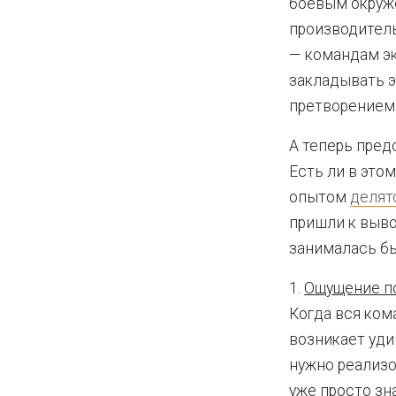
боевым окруже
производитель
— командам эк
закладывать э
претворением 
А теперь пред
Есть ли в это
опытом
делят
пришли к выво
занималась бы
1.
Ощущение п
Когда вся ком
возникает уди
нужно реализо
уже просто зн