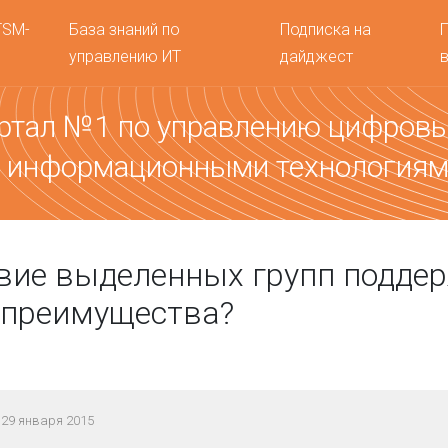
TSM-
База знаний по
Подписка на
управлению ИТ
дайджест
ртал №1 по управлению цифров
 информационными технология
вие выделенных групп подде
 преимущества?
29 января 2015