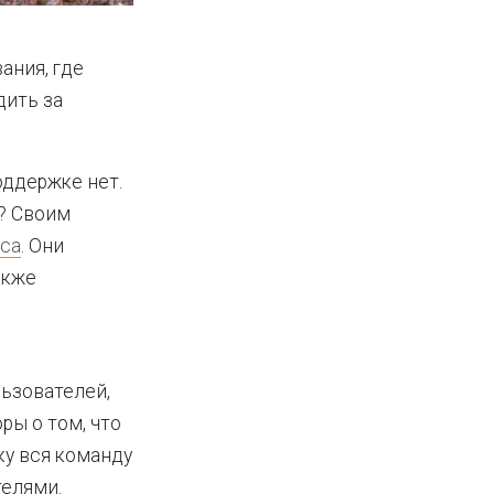
ания, где
дить за
оддержке нет.
ь? Своим
оса
. Они
акже
льзователей,
ы о том, что
ку вся команду
телями.