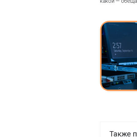
какой — обещ
Также п