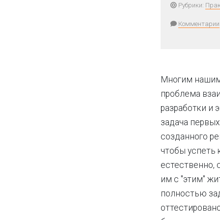
Рубрики:
Прак
Комментарии
Многим нашим
проблема вза
разработки и 
задача первых
созданного ре
чтобы успеть 
естественно, 
им с "этим" жит
полностью за
оттестировано