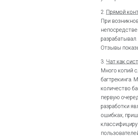
2.
Прямой кон
При возникнов
непосредствен
разрабатывал.
Отзывы показы
3.
Чат как сис
Много копий с
багтрекинга. 
количество ба
первую очеред
разработки яв
ошибках, приш
классифицирую
пользователей