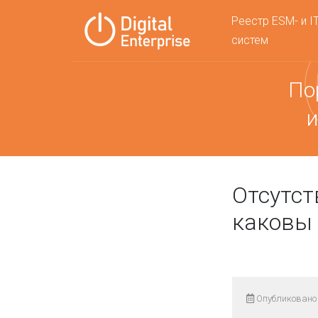
Реестр ESM- и I
систем
По
и
Отсутст
каковы
Опубликовано 