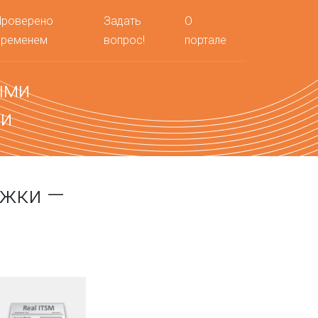
Проверено
Задать
О
временем
вопрос!
портале
ыми
ми
ржки —