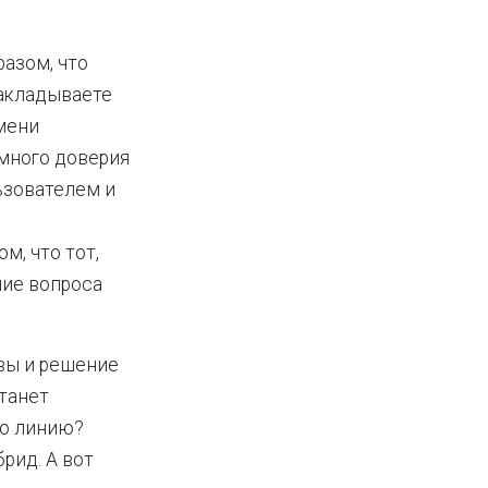
азом, что
закладываете
мени
много доверия
ьзователем и
м, что тот,
ние вопроса
овы и решение
станет
ую линию?
брид. А вот