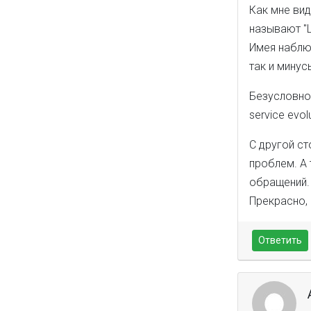
Как мне вид
называют "
Имея наблю
так и минус
Безусловно 
service evolu
С другой с
проблем. А 
обращений.
Прекрасно,
Ответить