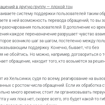
ащений в другую группу — плохой тон
.
аиваете систему поддержки пользователей таким обр
ете в ней возможность перевода обращений, то вы 
 разочарования пользователей. В дополнение ко вре
ния каждое переназначение разрушает чувство взаи
оторое возникло
шаг за шагом,
постепенно между пол
оказывающим поддержку. Конечно, бывает, что без
я не обойтись. Но можно, например, договориться о то
чает обращение, находит того, кто возьмётся за реше
ят из Хельсинки, судя по всему, реагирование на выз
анных с ростом числа обращений. Если их обработка 
льно много времени, стоит ли организовывать перв
та у них пока нет, скорее всего, это будет какой-то ги