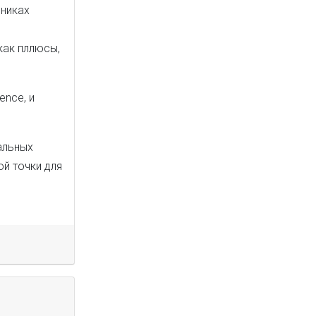
чниках
как пллюсы,
ence, и
альных
й точки для