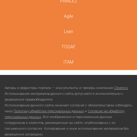
PRINCE2
Agile
Lean
TOGAF
ITAM
Авторы и редакторы портала — консультанты и тренеры компании
Cleverics
.
Использование материалов данного сайта допускается исключительно с
разрешения правообладателя.
Использование данного сайта означает согласие с обязательством соблюдать
нашу
Политику обработки персональных данных
и
Согласие на обработку
персональных данных
. Все изображения и персональные данные
сотрудников и клиентов, размещенные на сайте, опубликованы с их
письменного согласия. Копирование и иное использование материалов без
разрешения запрещено.