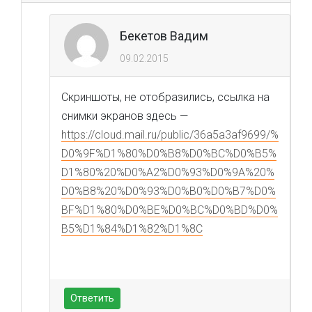
Бекетов Вадим
09.02.2015
Скриншоты, не отобразились, ссылка на
снимки экранов здесь —
https://cloud.mail.ru/public/36a5a3af9699/%
D0%9F%D1%80%D0%B8%D0%BC%D0%B5%
D1%80%20%D0%A2%D0%93%D0%9A%20%
D0%B8%20%D0%93%D0%B0%D0%B7%D0%
BF%D1%80%D0%BE%D0%BC%D0%BD%D0%
B5%D1%84%D1%82%D1%8C
Ответить