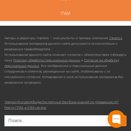
ITAM
Авторы и редакторы портала — консультанты и тренеры компании
Cleverics
.
Использование материалов данного сайта допускается исключительно с
разрешения правообладателя.
Использование данного сайта означает согласие с обязательством соблюдать
нашу
Политику обработки персональных данных
и
Согласие на обработку
персональных данных
. Все изображения и персональные данные
сотрудников и клиентов, размещенные на сайте, опубликованы с их
письменного согласия. Копирование и иное использование материалов без
разрешения запрещено.
Telegram
Rutube
VKВидео
Экспертный блог
База знаний по управлению ИТ
Реестр ITSM- и ESM-систем
Search for