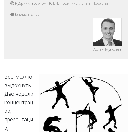
Рубрики:
Всё это - ЛЮДИ
,
Практика и опыт
,
Проекты
Комментарии
Артём Мукосеев
Всё, можно
выдохнуть.
Две недели
концентрац
ии,
презентаци
и,