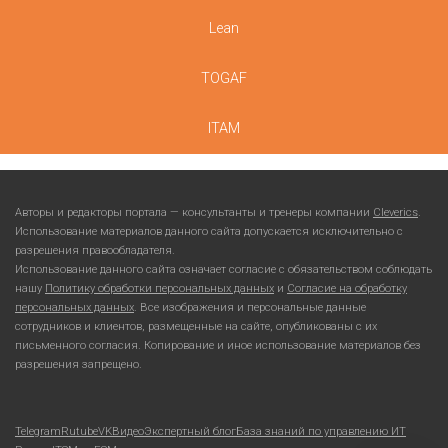
Lean
TOGAF
ITAM
Авторы и редакторы портала — консультанты и тренеры компании
Cleverics
.
Использование материалов данного сайта допускается исключительно с
разрешения правообладателя.
Использование данного сайта означает согласие с обязательством соблюдать
нашу
Политику обработки персональных данных
и
Согласие на обработку
персональных данных
. Все изображения и персональные данные
сотрудников и клиентов, размещенные на сайте, опубликованы с их
письменного согласия. Копирование и иное использование материалов без
разрешения запрещено.
Telegram
Rutube
VKВидео
Экспертный блог
База знаний по управлению ИТ