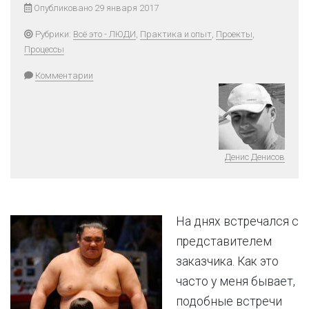
Опубликовано 29 января 2017
Рубрики:
Всё это - ЛЮДИ
,
Практика и опыт
,
Проекты
,
Процессы
Комментарии
Денис Денисов
На днях встречался с
представителем
заказчика. Как это
часто у меня бывает,
подобные встречи