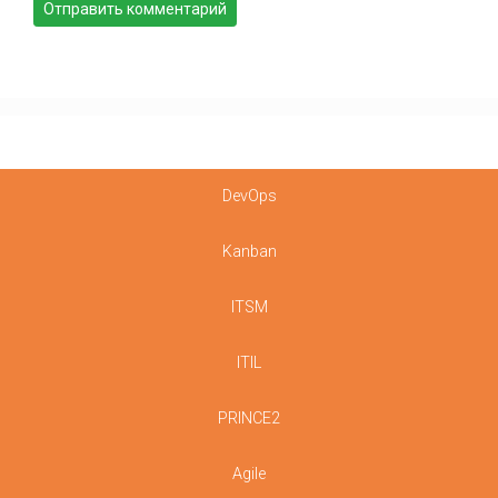
DevOps
Kanban
ITSM
ITIL
PRINCE2
Agile