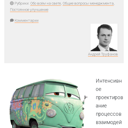
Рубрики:
Обо всём на свете
,
Общие вопросы менеджмента
,
Постоянное улучшение
Комментарии
Андрей Труфанов
Интенсивн
ое
проектиров
ание
процессов
взаимодей