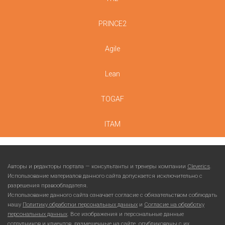
PRINCE2
Agile
Lean
TOGAF
ITAM
Авторы и редакторы портала — консультанты и тренеры компании
Cleverics
.
Использование материалов данного сайта допускается исключительно с
разрешения правообладателя.
Использование данного сайта означает согласие с обязательством соблюдать
нашу
Политику обработки персональных данных
и
Согласие на обработку
персональных данных
. Все изображения и персональные данные
сотрудников и клиентов, размещенные на сайте, опубликованы с их