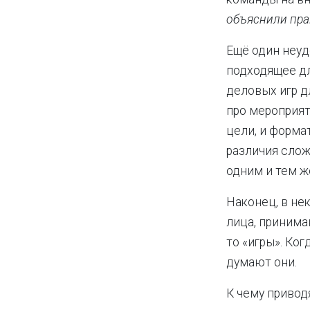
объяснили пра
Ещё один неуд
подходящее дл
деловых игр д
про мероприят
цели, и форма
различия слож
одним и тем ж
Наконец, в не
лица, принима
то «игры». Ког
думают они.
К чему привод