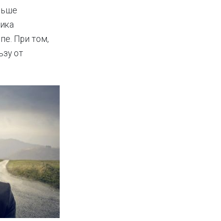
ньше
тика
пе. При том,
ьзу от