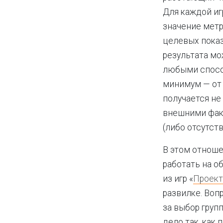
Для каждой иг
значение метр
целевых показ
результата мо
любыми способ
минимум — от 
получается не
внешними фак
(либо отсутст
В этом отнош
работать на об
из игр «
Проект
развилке. Воп
за выбор груп
дело так, как