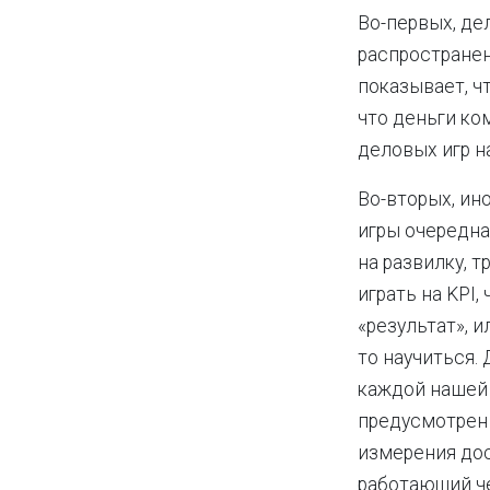
Во-первых, де
распространен
показывает, чт
что деньги ко
деловых игр н
Во-вторых, ин
игры очередна
на развилку, 
играть на KPI,
«результат», и
то научиться. 
каждой нашей
предусмотрен 
измерения до
работающий че