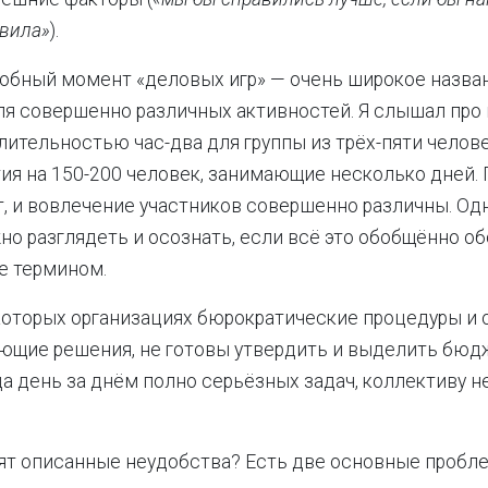
вила»
).
обный момент «деловых игр» — очень широкое назван
я совершенно различных активностей. Я слышал про
лительностью час-два для группы из трёх-пяти человек
ия на 150-200 человек, занимающие несколько дней. П
т, и вовлечение участников совершенно различны. Од
но разглядеть и осознать, если всё это обобщённо о
е термином.
которых организациях бюрократические процедуры и
ющие решения, не готовы утвердить и выделить бюдж
да день за днём полно серьёзных задач, коллективу не
ят описанные неудобства? Есть две основные пробл