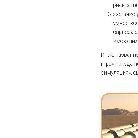
риск, а ц
желание у
умнее вс
барьера 
имеющихс
Итак, названи
игра» никуда 
симуляция», е