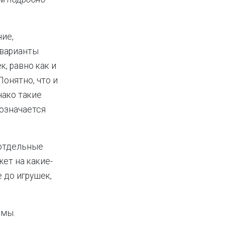
ие,
 варианты
, равно как и
онятно, что и
нако такие
бозначается
 отдельные
ет на какие-
 до игрушек,
емы.