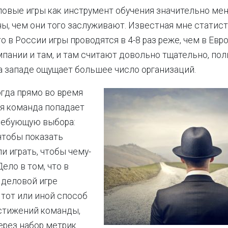
ловые игры как инструмент обучения значительно ме
ы, чем они того заслуживают. Известная мне статис
о в России игры проводятся в 4-8 раз реже, чем в Евро
мпании и там, и там считают довольно тщательно, пол
а западе ощущает большее число организаций.
огда прямо во время
я команда попадает
требующую выбора:
 чтобы показать
ли играть, чтобы чему-
Дело в том, что в
 деловой игре
тот или иной способ
стижений команды,
рез набор метрик.