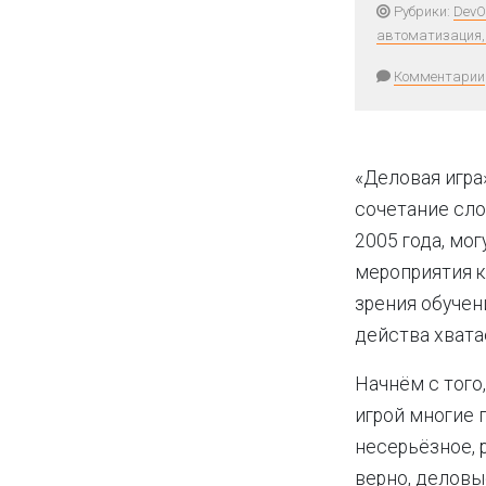
Рубрики:
DevO
автоматизация,
Комментарии
«Деловая игра
сочетание сло
2005 года, мог
мероприятия к
зрения обучен
действа хвата
Начнём с того
игрой многие 
несерьёзное, 
верно, деловы