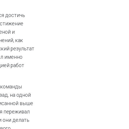
ся достичь
остижение
еной и
ений, как
ский результат
ал именно
цией работ
е команды
зад, на одной
писанной выше
 я переживал
и они делать
ового