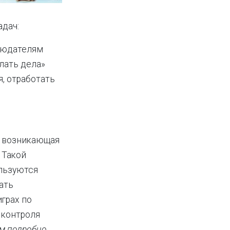
адач:
блюдателям
елать дела»
, отработать
и возникающая
 Такой
ользуются
ать
играх по
 контроля
ам подробно