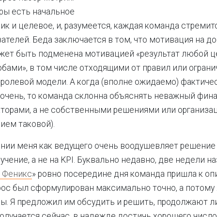
ры есть начальное
ик и целевое, и, разумеется, каждая команда стремит
ателей. Беда заключается в том, что мотивация на д
жет быть подменена мотивацией «результат любой ц
ами», в том числе отходящими от правил или огранич
ролевой модели. А когда (вполне ожидаемо) фактиче
 очень, то команда склонна объяснять неважный фин
торами, а не собственными решениями или организа
вием таковой).
ении меня как ведущего очень воодушевляет решени
учение, а не на KPI. Буквально недавно, две недели на
 Феникс
» ровно посередине дня команда пришла к о
рос был сформулирован максимально точно, а потому
пы. Я предложил им обсудить и решить, продолжают л
 получается сейчас, в надежде достичь хорошего числ