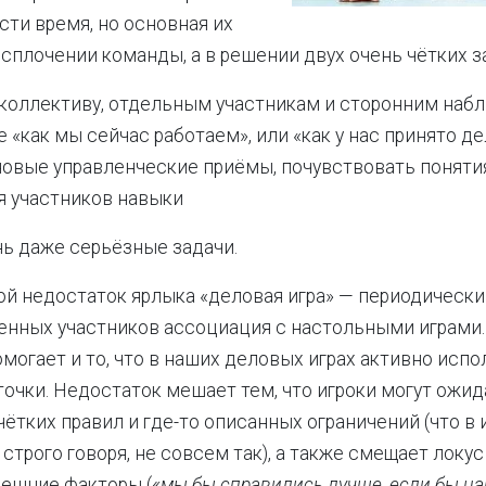
сти время, но основная их
 сплочении команды, а в решении двух очень чётких з
 коллективу, отдельным участникам и сторонним на
 «как мы сейчас работаем», или «как у нас принято д
новые управленческие приёмы, почувствовать понятия
я участников навыки
нь даже серьёзные задачи.
й недостаток ярлыка «деловая игра» — периодическ
енных участников ассоциация с настольными играми.
могает и то, что в наших деловых играх активно исп
очки. Недостаток мешает тем, что игроки могут ожид
ётких правил и где-то описанных ограничений (что в 
строго говоря, не совсем так), а также смещает локус
нешние факторы (
«мы бы справились лучше, если бы н