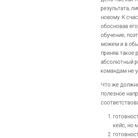
результата, л
новому. К сча
обосновав его
обучение, поэт
можем и в обы
приняв такое 
абсолютный ре
командам не у
Что же должно
полезное напр
соответствов
готовност
кейс, но 
готовнос