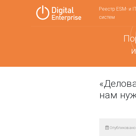
Реестр ESM- и I
систем
По
и
«Делова
нам нуж
Опубликовано