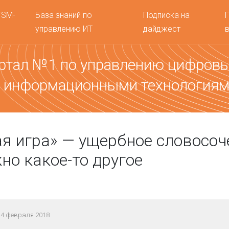
TSM-
База знаний по
Подписка на
управлению ИТ
дайджест
ртал №1 по управлению цифров
 информационными технология
я игра» — ущербное словосоч
но какое-то другое
 4 февраля 2018