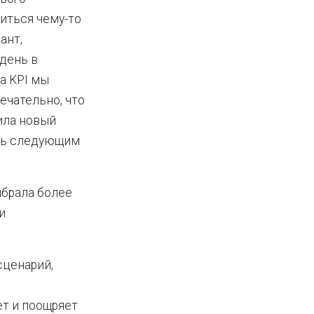
читься чему-то
ант,
день в
на KPI мы
ечательно, что
ила новый
ить следующим
ыбрала более
и
сценарий,
ет и поощряет