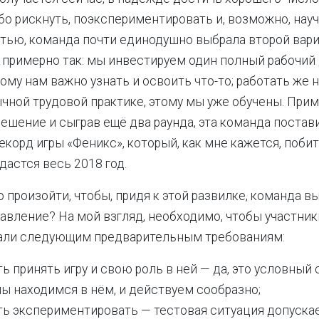
ибо рискнуть, поэкспериментировать и, возможно, нау
стью, команда почти единодушно выбрала второй вари
 примерно так: мы инвестируем один полный рабочий 
ому нам важно узнать и освоить что-то; работать же 
чной трудовой практике, этому мы уже обучены. Прим
решение и сыграв ещё два раунда, эта команда постав
корд игры «Феникс», который, как мне кажется, поб
дастся весь 2018 год.
 произойти, чтобы, придя к этой развилке, команда в
авление? На мой взгляд, необходимо, чтобы участник
али следующим предварительным требованиям:
ь принять игру и свою роль в ней — да, это условный 
мы находимся в нём, и действуем сообразно;
ть экспериментировать — тестовая ситуация допуска