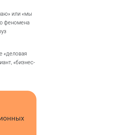
знаю» или «мы
го феномена
руз
е «деловая
иант, «бизнес-
ционных