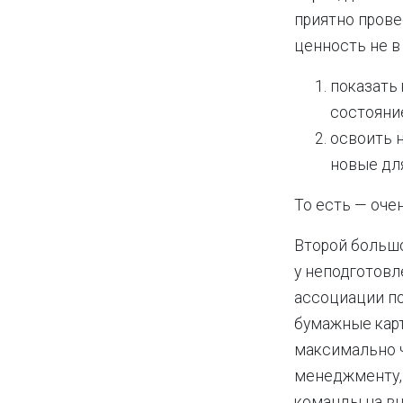
приятно прове
ценность не в
показать
состояние
освоить 
новые дл
То есть — оче
Второй большо
у неподготовл
ассоциации по
бумажные карт
максимально ч
менеджменту, 
команды на в