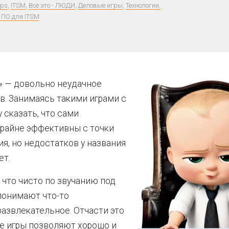
ps
,
ITSM
,
Всё это - ЛЮДИ
,
Деловые игры
,
Технологии,
 ПО для ITSM
» — довольно неудачное
в. Занимаясь такими играми с
у сказать, что сами
райне эффективны с точки
ия, но недостатков у названия
ет.
, что чисто по звучанию под
понимают что-то
развлекательное. Отчасти это
е игры позволяют хорошо и