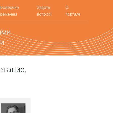
Проверено
Задать
О
временем
вопрос!
портале
ыми
ми
етание,