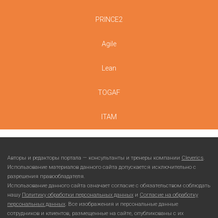
PRINCE2
Agile
Lean
TOGAF
ITAM
Авторы и редакторы портала — консультанты и тренеры компании
Cleverics
.
Использование материалов данного сайта допускается исключительно с
разрешения правообладателя.
Использование данного сайта означает согласие с обязательством соблюдать
нашу
Политику обработки персональных данных
и
Согласие на обработку
персональных данных
. Все изображения и персональные данные
сотрудников и клиентов, размещенные на сайте, опубликованы с их