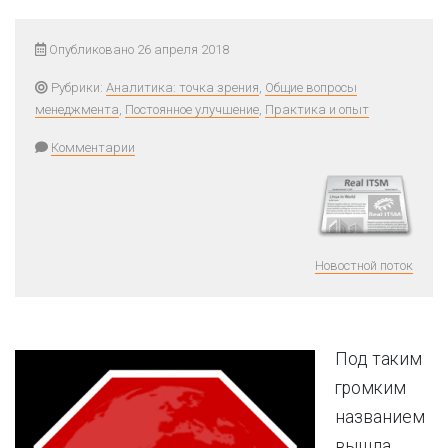
Опубликовано 26 апреля 2018
Рубрики:
Аналитика: точка зрения
,
Общие вопросы
менеджмента
,
Постоянное улучшение
,
Практика и опыт
Комментарии
Новостной поток
Под таким
громким
названием
вышла