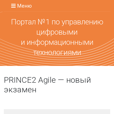
Меню
Портал №1 по управлению
цифровыми
и информационными
технологиями
PRINCE2 Agile — новый
экзамен