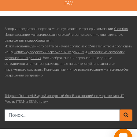
ITAM
Авторы и редакторы портала — консультанты и тренеры компании
Cleverics
.
Использование материалов данного сайта допускается исключительно с
разрешения правообладателя.
Использование данного сайта означает согласие с обязательством соблюдать
нашу
Политику обработки персональных данных
и
Согласие на обработку
персональных данных
. Все изображения и персональные данные
сотрудников и клиентов, размещенные на сайте, опубликованы с их
письменного согласия. Копирование и иное использование материалов без
разрешения запрещено.
Telegram
Rutube
VKВидео
Экспертный блог
База знаний по управлению ИТ
Реестр ITSM- и ESM-систем
Search for