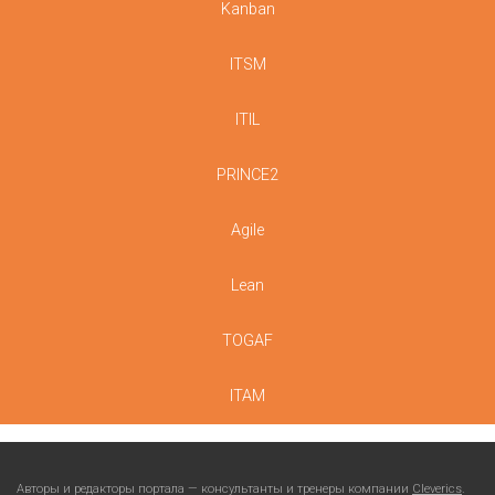
Kanban
ITSM
ITIL
PRINCE2
Agile
Lean
TOGAF
ITAM
Авторы и редакторы портала — консультанты и тренеры компании
Cleverics
.