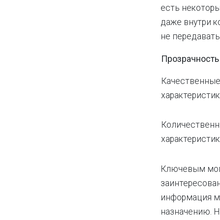
есть некоторы
даже внутри к
не передавать
Прозрачность
Качественны
характеристи
Количествен
характеристи
Ключевым моме
заинтересован
информация мо
назначению. Н