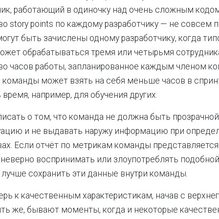
чик, работающий в одиночку над очень сложным кодо
о story points по каждому разработчику — не совсем п
могут быть зачислены одному разработчику, когда тип
может обрабатываться тремя или четырьмя сотрудни
во часов работы, запланированное каждым членом к
 команды может взять на себя меньше часов в сприн
время, например, для обучения других.
 писать о том, что команда не должна быть прозрачной
уацию и не выдавать наружу информацию при опреде
ах. Если отчёт по метрикам команды представляется 
 неверно воспринимать или злоупотреблять подобной
 лучше сохранить эти данные внутри команды.
рь к качественным характеристикам, начав с верхнег
ять же, бывают моменты, когда и некоторые качеств