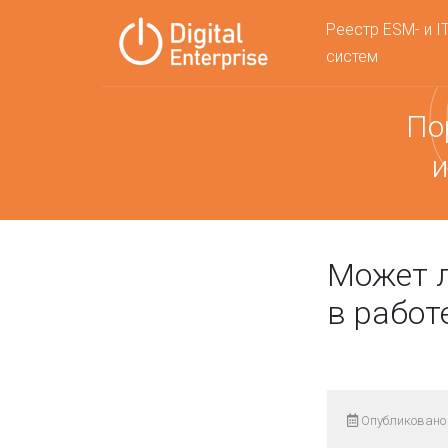
Реестр ESM- и I
систем
По
и
Может л
в работ
Опубликовано 