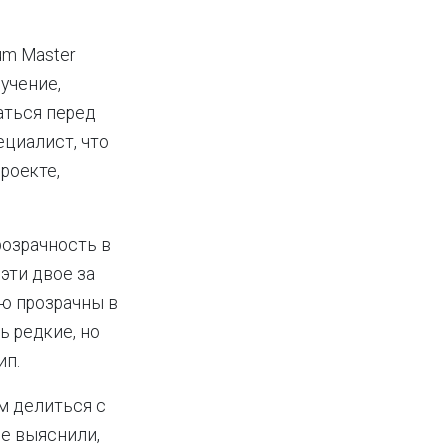
um Master
учение,
аться перед
ециалист, что
роекте,
розрачность в
эти двое за
ю прозрачны в
ь редкие, но
ип.
м делиться с
е выяснили,