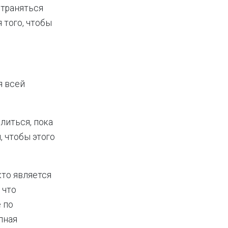
страняться
 того, чтобы
я всей
литься, пока
, чтобы этого
то является
 что
 по
лная