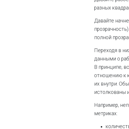
разных квадра
Давайте начне
прозрачность)
полной прозра
Переходя в н
данными о ра
В принципе, 
отношению к к
их внутри. Об
истолкованы 
Например, не
метриках:
количест