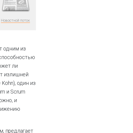
Новостной поток
т одним из
о способностью
ожет ли
от излишней
Kohn), один из
um и Scrum
ожно, и
снижению
м, предлагает