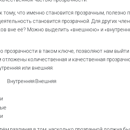
к тому, что именно становится прозрачным, полезно п
 деятельность становится прозрачной. Для других чл
ков вне её? Можно выделить «внешнюю» и «внутрен
 прозрачности в таком ключе, позволяют нам выйти 
м отложены количественная и качественная прозрачно
утренняя или внешняя:
Внутренняя
Внешняя
е
ки
ные
ки
рём различия в том, насколько прозрачной должна бы