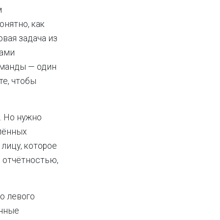
м
онятно, как
овая задача из
ками
оманды — один
те, чтобы
. Но нужно
лённых
лицу, которое
 отчётностью,
о левого
енные