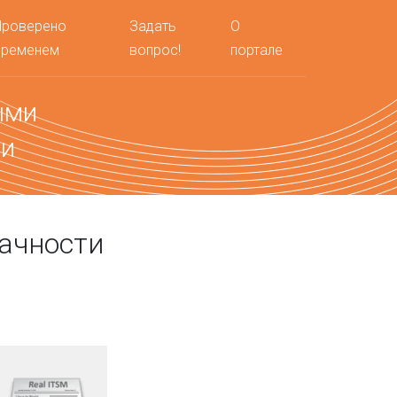
Проверено
Задать
О
временем
вопрос!
портале
ыми
ми
ачности