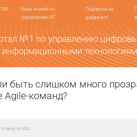
TSM-
База знаний по
Подписка на
управлению ИТ
дайджест
ртал №1 по управлению цифров
 информационными технология
и быть слишком много прозр
е Agile-команд?
19 августа 2020