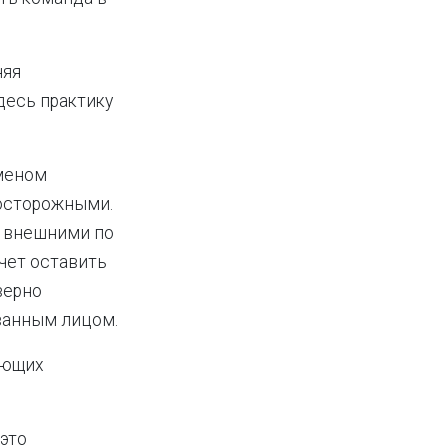
няя
десь практику
бменом
 осторожными.
с внешними по
чет оставить
верно
ванным лицом.
ующих
это