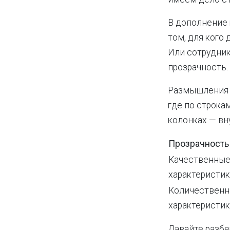
В дополнение 
том, для кого
Или сотрудни
прозрачность.
Размышления о
где по строка
колонках — вн
Прозрачность
Качественны
характеристи
Количествен
характеристи
Давайте разбе