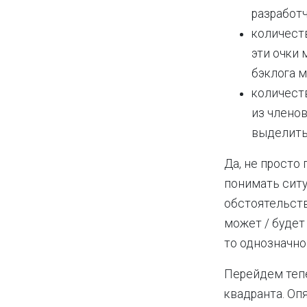
разработ
количеств
эти очки 
бэклога 
количест
из членов
выделить 
Да, не просто
понимать сит
обстоятельств
может / будет
то однозначно
Перейдем тепе
квадранта. Оп