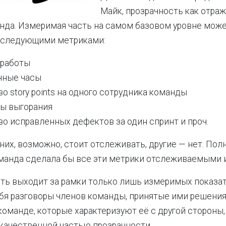
Майк, прозрачность как отраж
нда. Измеримая часть на самом базовом уровне мож
 следующими метриками:
 работы
нные часы
о story points на одного сотрудника команды
ы выгорания
о исправленных дефектов за один спринт и проч.
них, возможно, стоит отслеживать, другие — нет. По
оманда сделала бы все эти метрики отслеживаемыми 
ть выходит за рамки только лишь измеримых показа
бя разговоры членов команды, принятые ими решения и
команде, которые характеризуют её с другой стороны,
качественной частью прозрачности.