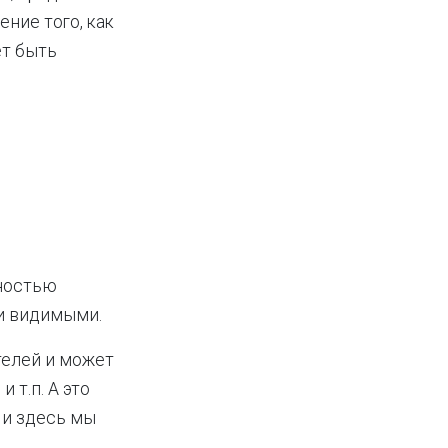
ение того, как
ет быть
лностью
и видимыми.
телей и может
 т.п. А это
 и здесь мы