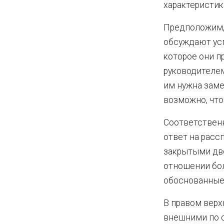
характеристик
Предположим, 
обсуждают усп
которое они п
руководителем
им нужна замен
возможно, что
Соответственно
ответ на расс
закрытыми дв
отношении бол
обоснованные 
В правом верх
внешними по о