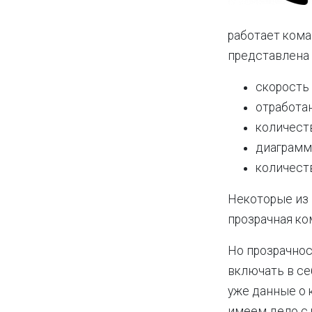
работает кома
представлена
скорость
отработа
количеств
диаграмм
количеств
Некоторые из 
прозрачная к
Но прозрачнос
включать в се
уже данные о 
имеем дело с 