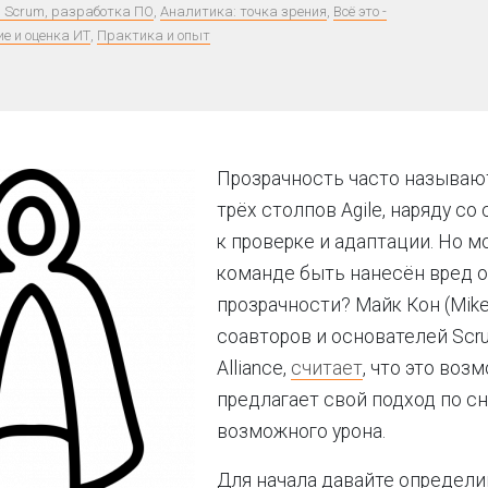
e, Scrum, разработка ПО
,
Аналитика: точка зрения
,
Всё это -
е и оценка ИТ
,
Практика и опыт
Прозрачность часто называю
трёх столпов Agile, наряду с
к проверке и адаптации. Но м
команде быть нанесён вред 
прозрачности? Майк Кон (Mike 
соавторов и основателей Scr
Alliance,
считает
, что это возм
предлагает свой подход по 
возможного урона.
Для начала давайте определи