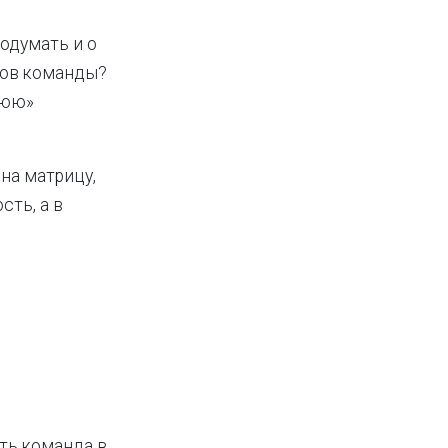
одумать и о
енов команды?
нюю»
на матрицу,
сть, а в
ть команда в