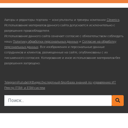
Авторы и редакторы портала — консультанты и тренеры компании
Cleverics
.
Использование материалов данного сайта допускается исключительно с
разрешения правообладателя.
Использование данного сайта означает согласие с обязательством соблюдать
нашу
Политику обработки персональных данных
и
Согласие на обработку
персональных данных
. Все изображения и персональные данные
сотрудников и клиентов, размещенные на сайте, опубликованы с их
письменного согласия. Копирование и иное использование материалов без
разрешения запрещено.
Telegram
Rutube
VKВидео
Экспертный блог
База знаний по управлению ИТ
Реестр ITSM- и ESM-систем
Search for