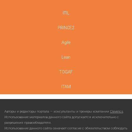
ITIL
PRINCE2
Agile
Lean
TOGAF
ITAM
Авторы и редакторы портала — консультанты и тренеры компании
Cleverics
.
Использование материалов данного сайта допускается исключительно с
разрешения правообладателя.
Использование данного сайта означает согласие с обязательством соблюдать