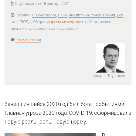
Опубликовано 18 января 2021
Рубрики:
IT Governance
,
ITSM
,
Аналитика: точка зрения
,
Всё
это - ЛЮДИ
,
Общие вопросы менеджмента
,
Управление
рисками
,
Цифровая трансформация
Комментарии
Андрей Труфанов
Завершившийся 2020 год был богат событиями.
Главная угроза 2020 года, COVID-19, сформировала
новую реальность, новую норму.
В